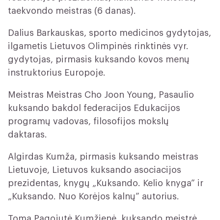
taekvondo meistras (6 danas).
Dalius Barkauskas, sporto medicinos gydytojas,
ilgametis Lietuvos Olimpinės rinktinės vyr.
gydytojas, pirmasis kuksando kovos menų
instruktorius Europoje.
Meistras
Meistras Cho Joon Young, Pasaulio
kuksando bakdol federacijos Edukacijos
programų vadovas, filosofijos mokslų
daktaras.
Algirdas Kumža, pirmasis kuksando meistras
Lietuvoje, Lietuvos kuksando asociacijos
prezidentas, knygų „Kuksando. Kelio knyga” ir
„Kuksando. Nuo Korėjos kalnų” autorius.
Toma Pagojutė Kumžienė, kuksando meistrė,