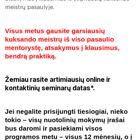
meistrų pasaulyje.
Visus metus gausite garsiausių
kuksando meistrų iš viso pasaulio
mentorystę, atsakymus į klausimus,
bendrą praktiką.
Žemiau rasite artimiausių online ir
kontaktinių seminarų datas*.
Jei negalite prisijungti tiesiogiai, nieko
tokio – v
isų nuotolinių mokymų įrašai
bus daromi ir pasiekiami visos
programos metu – visus 12 mėnesių, o į