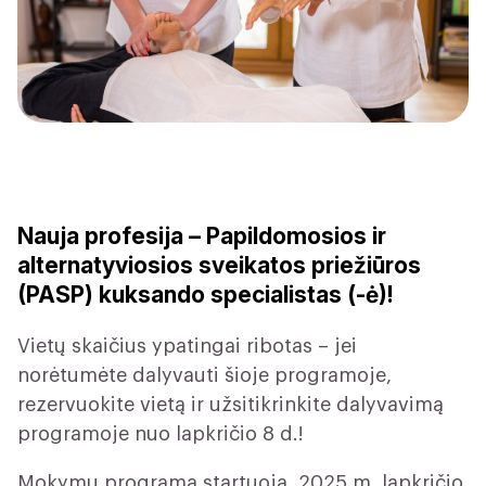
Nauja profesija – Papildomosios ir
alternatyviosios sveikatos priežiūros
(PASP) kuksando specialistas (-ė)!
Vietų skaičius ypatingai ribotas – jei
norėtumėte dalyvauti šioje programoje,
rezervuokite vietą ir užsitikrinkite dalyvavimą
programoje nuo lapkričio 8 d.!
Mokymų programa startuoja 2025 m. lapkričio