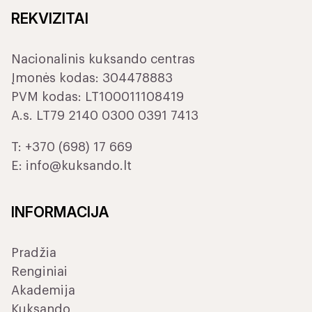
REKVIZITAI
Nacionalinis kuksando centras
Įmonės kodas: 304478883
PVM kodas: LT100011108419
A.s. LT79 2140 0300 0391 7413
T:
+370 (698) 17 669
E:
info@kuksando.lt
INFORMACIJA
Pradžia
Renginiai
Akademija
Kuksando