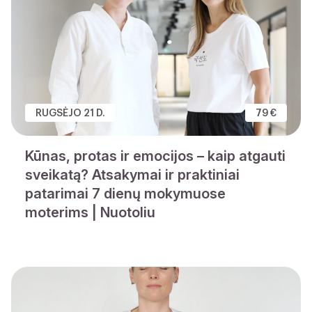
RUGSĖJO 21 D.
79 €
Kūnas, protas ir emocijos – kaip atgauti
sveikatą? Atsakymai ir praktiniai
patarimai 7 dienų mokymuose
moterims | Nuotoliu