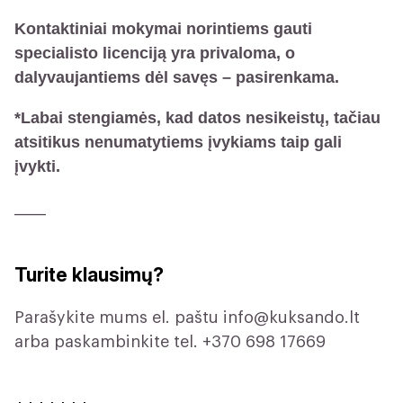
Kontaktiniai mokymai norintiems gauti
specialisto licenciją yra privaloma, o
dalyvaujantiems dėl savęs – pasirenkama.
*Labai stengiamės, kad datos nesikeistų, tačiau
atsitikus nenumatytiems įvykiams taip gali
įvykti.
_____
Turite klausimų?
Parašykite mums el. paštu
info@kuksando.lt
arba paskambinkite tel. +370 698 17669