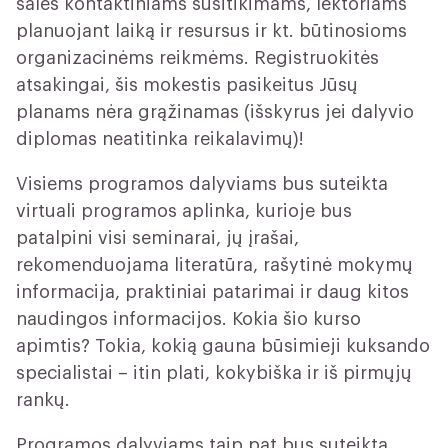
sales kontaktiniams susitikimams, lektoriams
planuojant laiką ir resursus ir kt. būtinosioms
organizacinėms reikmėms. Registruokitės
atsakingai, šis mokestis pasikeitus Jūsų
planams nėra grąžinamas (išskyrus jei dalyvio
diplomas neatitinka reikalavimų)!
Visiems programos dalyviams bus suteikta
virtuali programos aplinka, kurioje bus
patalpini visi seminarai, jų įrašai,
rekomenduojama literatūra, rašytinė mokymų
informacija, praktiniai patarimai ir daug kitos
naudingos informacijos. Kokia šio kurso
apimtis? Tokia, kokią gauna būsimieji kuksando
specialistai – itin plati, kokybiška ir iš pirmųjų
rankų.
Programos dalyviams taip pat bus suteikta