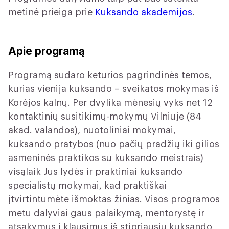
metinė prieiga prie
Kuksando akademijos
.
Apie programą
Programą sudaro keturios pagrindinės temos,
kurias vienija kuksando – sveikatos mokymas iš
Korėjos kalnų. Per dvylika mėnesių vyks net 12
kontaktinių susitikimų-mokymų Vilniuje (84
akad. valandos), nuotoliniai mokymai,
kuksando pratybos (nuo pačių pradžių iki gilios
asmeninės praktikos su kuksando meistrais)
visąlaik Jus lydės ir praktiniai kuksando
specialistų mokymai, kad praktiškai
įtvirtintumėte išmoktas žinias. Visos programos
metu dalyviai gaus palaikymą, mentorystę ir
atsakymus į klausimus iš stipriausių kuksando