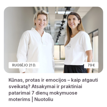
RUGSĖJO 21 D.
79 €
Kūnas, protas ir emocijos – kaip atgauti
sveikatą? Atsakymai ir praktiniai
patarimai 7 dienų mokymuose
moterims | Nuotoliu