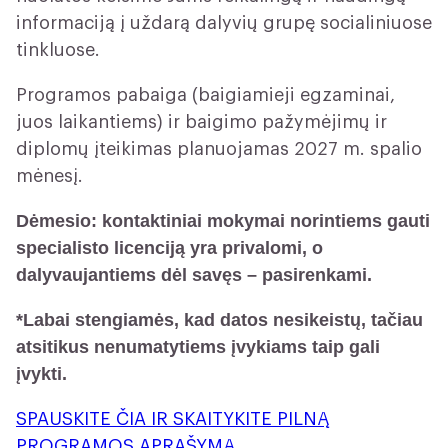
informaciją į uždarą dalyvių grupę socialiniuose
tinkluose.
Programos pabaiga (baigiamieji egzaminai,
juos laikantiems) ir baigimo pažymėjimų ir
diplomų įteikimas planuojamas 2027 m. spalio
mėnesį.
Dėmesio: kontaktiniai mokymai norintiems gauti
specialisto licenciją yra privalomi, o
dalyvaujantiems dėl savęs – pasirenkami.
*Labai stengiamės, kad datos nesikeistų, tačiau
atsitikus nenumatytiems įvykiams taip gali
įvykti.
SPAUSKITE ČIA IR SKAITYKITE PILNĄ
PROGRAMOS APRAŠYMĄ