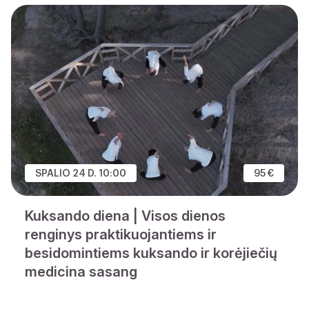
SPALIO 24 D. 10:00
95 €
Kuksando diena | Visos dienos
renginys praktikuojantiems ir
besidomintiems kuksando ir korėjiečių
medicina sasang