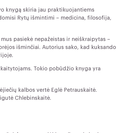
o knygą skiria jau praktikuojantiems
omisi Rytų išmintimi – medicina, filosofija,
mus pasiekė nepažeistas ir neiškraipytas –
Korėjos išminčiai. Autorius sako, kad kuksando
ijoje.
skaitytojams. Tokio pobūdžio knyga yra
ėjiečių kalbos vertė Eglė Petrauskaitė.
Sigutė Chlebinskaitė.