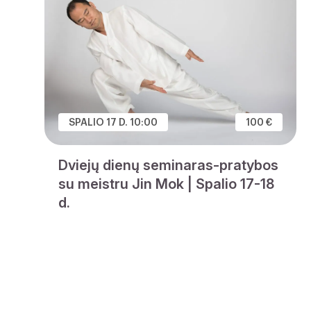
SPALIO 17 D. 10:00
100 €
Dviejų dienų seminaras-pratybos
su meistru Jin Mok | Spalio 17-18
d.