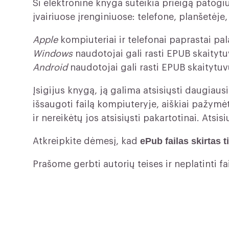
Ši elektroninė knyga suteikia prieigą patogi
įvairiuose įrenginiuose: telefone, planšetėje
Apple
kompiuteriai ir telefonai paprastai p
Windows
naudotojai gali rasti EPUB skaitytu
Android
naudotojai gali rasti EPUB skaitytuv
Įsigijus knygą, ją galima atsisiųsti daugia
išsaugoti failą kompiuteryje, aiškiai pažymė
ir nereikėtų jos atsisiųsti pakartotinai. Atsi
ePub failas skirtas
Atkreipkite dėmesį, kad
Prašome gerbti autorių teises ir neplatinti fai