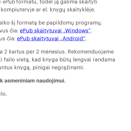
u
ePub
formatu, todėl ją galima skaityti
, kompiuteryje ar el. knygų skaityklėje.
alaiko šį formatą be papildomų programų.
vus čia:
ePub skaitytuvai „Windows“
.
us čia:
ePub skaitytuvai „Android“
.
usia 2 kartus per 2 mėnesius. Rekomenduojame
ti failo vietą, kad knyga būtų lengvai randama
siuntus knygą, pinigai negrąžinami.
 tik asmeniniam naudojimui
.
lo.