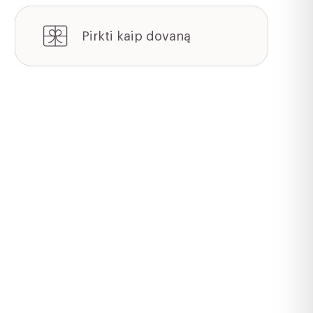
E-
knyga
Pirkti kaip dovaną
lietuvių
kalba