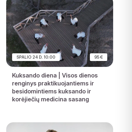
SPALIO 24 D. 10:00
95 €
Kuksando diena | Visos dienos
renginys praktikuojantiems ir
besidomintiems kuksando ir
korėjiečių medicina sasang