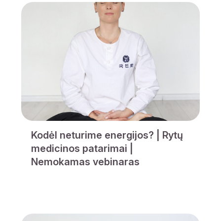
Kodėl neturime energijos? | Rytų
medicinos patarimai |
Nemokamas vebinaras