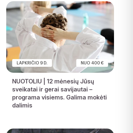
LAPKRIČIO 9 D.
NUO 400 €
NUOTOLIU | 12 mėnesių Jūsų
sveikatai ir gerai savijautai –
programa visiems. Galima mokėti
dalimis