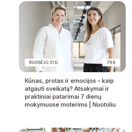
RUGSĖJO 21 D.
79 €
Kūnas, protas ir emocijos – kaip
atgauti sveikatą? Atsakymai ir
praktiniai patarimai 7 dienų
mokymuose moterims | Nuotoliu