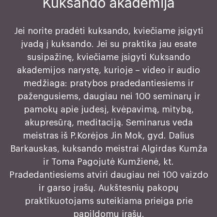
Kuksando akademija
Jei norite pradėti kuksando, kviečiame įsigyti
įvadą į kuksando. Jei su praktika jau esate
susipažinę, kviečiame įsigyti Kuksando
akademijos narystę, kurioje – video ir audio
medžiaga: pratybos pradedantiesiems ir
pažengusiems, daugiau nei 100 seminarų ir
pamokų apie judesį, kvėpavimą, mitybą,
akupresūrą, meditaciją. Seminarus veda
meistras iš P.Korėjos Jin Mok, gyd. Dalius
Barkauskas, kuksando meistrai Algirdas Kumža
ir Toma Pagojutė Kumžienė, kt.
Pradedantiesiems atviri daugiau nei 100 vaizdo
ir garso įrašų. Aukštesnių pakopų
praktikuotojams suteikiama prieiga prie
papildomų įrašų.