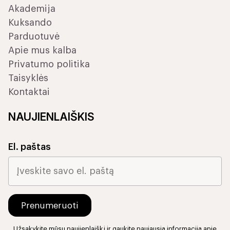
Akademija
Kuksando
Parduotuvė
Apie mus kalba
Privatumo politika
Taisyklės
Kontaktai
NAUJIENLAIŠKIS
El. paštas
Užsakykite mūsų naujienlaiškį ir gaukite naujausią informaciją apie