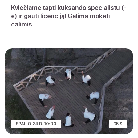
Kviečiame tapti kuksando specialistu (-
e) ir gauti licenciją! Galima mokėti
dalimis
SPALIO 24 D. 10:00
95 €