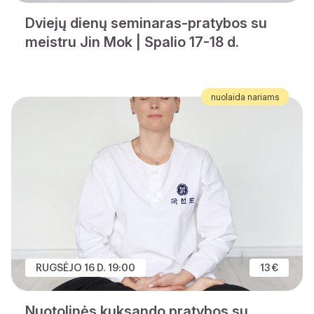
Dviejų dienų seminaras-pratybos su
meistru Jin Mok | Spalio 17-18 d.
nuolaida nariams
RUGSĖJO 16 D. 19:00
13 €
Nuotolinės kuksando pratybos su