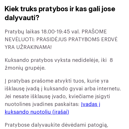
Kiek truks pratybos ir kas gali jose
dalyvauti?
Pratybų laikas 18.00-19:45 val. PRAŠOME
NEVĖLUOTI: PRASIDĖJUS PRATYBOMS ERDVĖ
YRA UŽRAKINAMA!
Kuksando pratybos vyksta nedidelėje, iki 8
žmonių grupėje.
Į pratybas prašome atvykti tuos, kurie yra
išklausę įvadą į kuksando gyvai arba internetu.
Jei nesate išklausę įvado, kviečiame įsigyti
nuotolines įvadines paskaitas:
Įvadas į
kuksando nuotoliu (įrašai)
Pratybose dalyvaukite dėvėdami patogią,