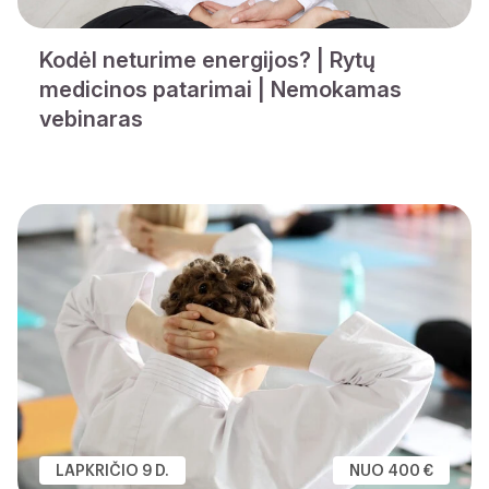
Kodėl neturime energijos? | Rytų
medicinos patarimai | Nemokamas
vebinaras
LAPKRIČIO 9 D.
NUO 400 €