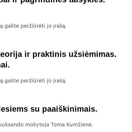
 galite peržiūrėti jo įrašą.
eorija ir praktinis užsiėmimas.
ai.
 galite peržiūrėti jo įrašą.
iesiems su paaiškinimais.
ves kuksando mokytoja Toma Kumžienė.