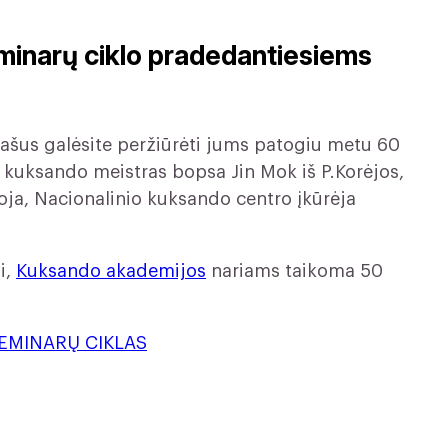
minarų ciklo pradedantiesiems
įrašus galėsite peržiūrėti jums patogiu metu 60
kuksando meistras bopsa Jin Mok iš P.Korėjos,
ja, Nacionalinio kuksando centro įkūrėja
i,
Kuksando akademijos
nariams taikoma 50
EMINARŲ CIKLAS