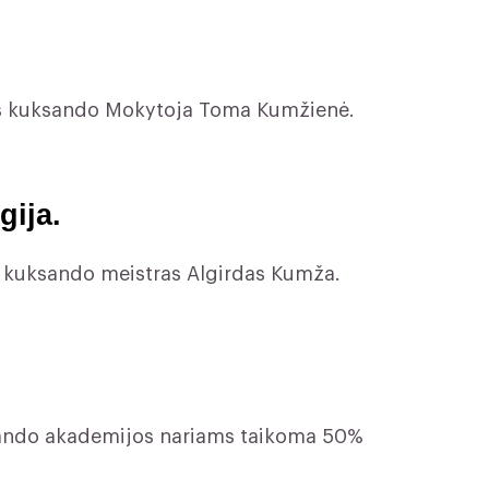
ves kuksando Mokytoja Toma Kumžienė.
gija.
es kuksando meistras Algirdas Kumža.
ksando akademijos nariams taikoma 50%