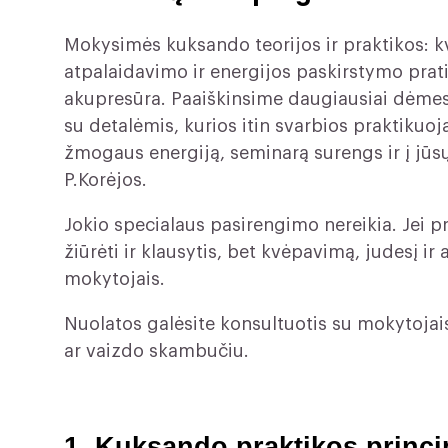
Mokysimės kuksando teorijos ir praktikos: k
atpalaidavimo ir energijos paskirstymo pra
akupresūra. Paaiškinsime daugiausiai dėmes
su detalėmis, kurios itin svarbios praktiku
žmogaus energiją, seminarą surengs ir į jūsų
P.Korėjos.
Jokio specialaus pasirengimo nereikia. Jei pri
žiūrėti ir klausytis, bet kvėpavimą, judesį i
mokytojais.
Nuolatos galėsite konsultuotis su mokytojais
ar vaizdo skambučiu.
1. Kuksando praktikos princip