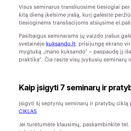
Visus seminarus transliuosime tiesiogiai pe
kitą dieną įkelsime įrašą, kurį galėsite perž
tiesioginėms transliacijoms atsiųsime el.pašt
Pasibaigus seminarams jų vaizdo įrašus galės
svetainėje
kuksando.lt
: prisijungę ekrano v
mygtuką „mano kuksando” – paspaudę jį išs
praktika”. Čia rasite visų įvykusių seminarų 
Kaip įsigyti 7 seminarų ir praty
Įsigyti šį septynių seminarų ir pratybų ciklą
CIKLAS
Jei turėtumėte klausimų, paskambinkite tel.