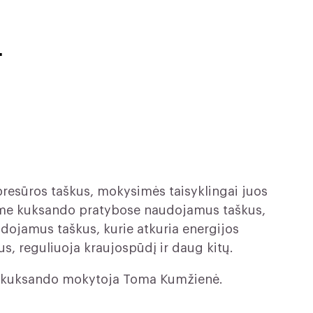
.
resūros taškus, mokysimės taisyklingai juos
rsime kuksando pratybose naudojamus taškus,
dojamus taškus, kurie atkuria energijos
s, reguliuoja kraujospūdį ir daug kitų.
es kuksando mokytoja Toma Kumžienė.