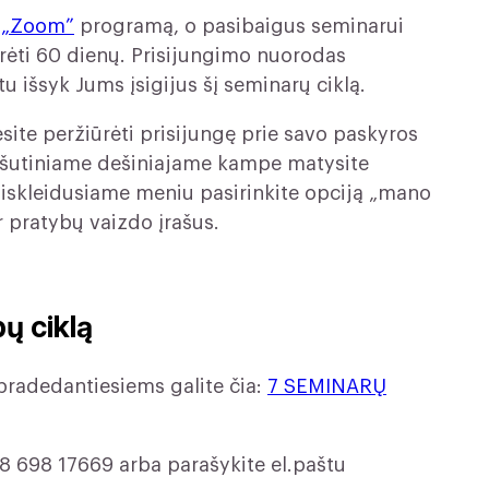
r
„Zoom”
programą, o pasibaigus seminarui
iūrėti 60 dienų. Prisijungimo nuorodas
u išsyk Jums įsigijus šį seminarų ciklą.
ite peržiūrėti prisijungę prie savo paskyros
iršutiniame dešiniajame kampe matysite
iskleidusiame meniu pasirinkite opciją „mano
ir pratybų vaizdo įrašus.
bų ciklą
 pradedantiesiems galite čia:
7 SEMINARŲ
 8 698 17669 arba parašykite el.paštu