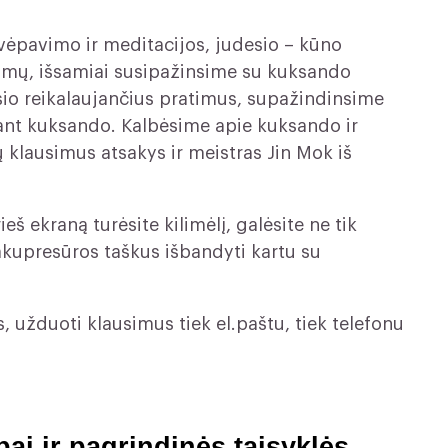
vėpavimo ir meditacijos, judesio – kūno
timų, išsamiai susipažinsime su kuksando
io reikalaujančius pratimus, supažindinsime
ojant kuksando. Kalbėsime apie kuksando ir
 klausimus atsakys ir meistras Jin Mok iš
eš ekraną turėsite kilimėlį, galėsite ne tik
r akupresūros taškus išbandyti kartu su
, užduoti klausimus tiek el.paštu, tiek telefonu
ai ir pagrindinės taisyklės.