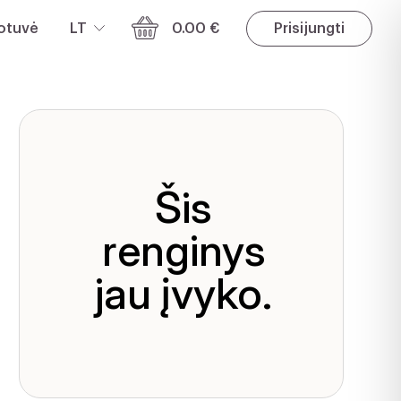
otuvė
LT
0.00 €
Prisijungti
Šis
renginys
jau įvyko.