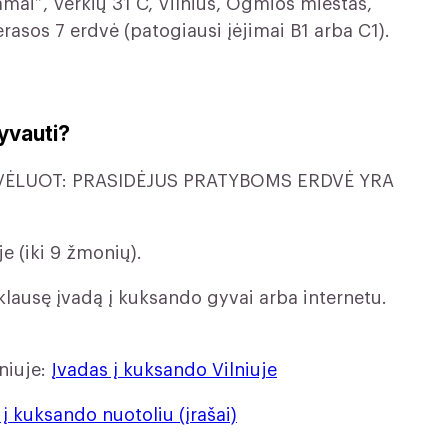
mai”, Verkių 31 C, Vilnius, Ogmios miestas,
erasos 7 erdvė (patogiausi įėjimai B1 arba C1).
lyvauti?
 NEVĖLUOT: PRASIDĖJUS PRATYBOMS ERDVĖ YRA
 (iki 9 žmonių).
šklausę įvadą į kuksando gyvai arba internetu.
lniuje:
Įvadas į kuksando Vilniuje
 į kuksando nuotoliu (įrašai)