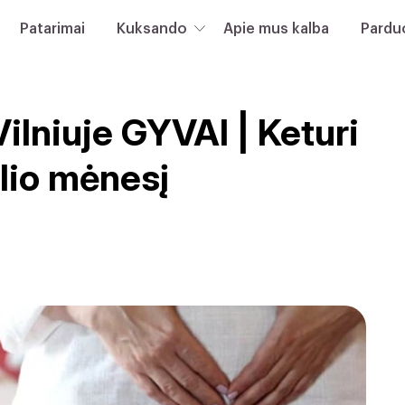
Patarimai
Kuksando
Apie mus kalba
Pardu
lniuje GYVAI | Keturi
alio mėnesį