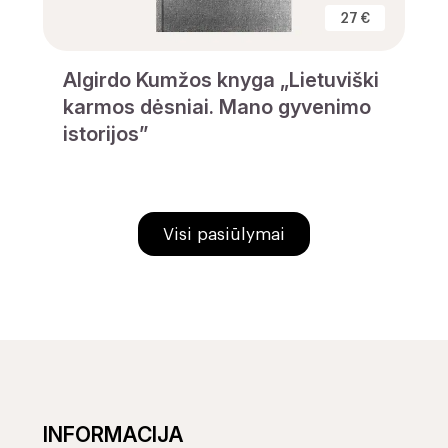
27 €
Algirdo Kumžos knyga „Lietuviški
karmos dėsniai. Mano gyvenimo
istorijos”
Visi pasiūlymai
INFORMACIJA