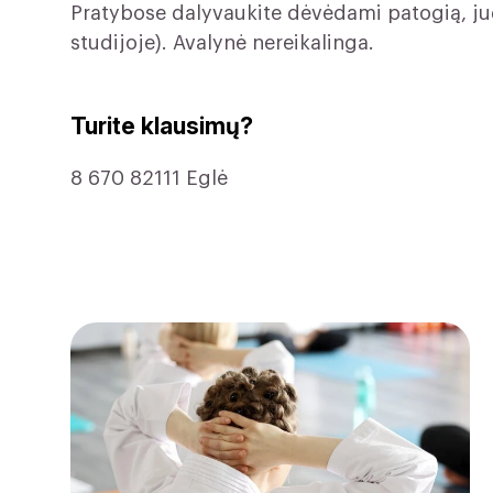
Pratybose dalyvaukite dėvėdami patogią, ju
studijoje). Avalynė nereikalinga.
Turite klausimų?
8 670 82111 Eglė