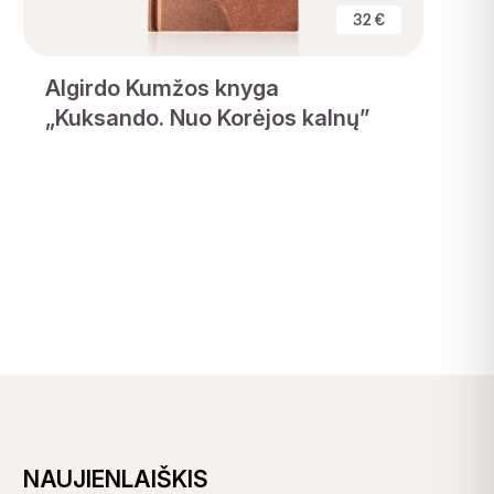
32 €
Algirdo Kumžos knyga
„Kuksando. Nuo Korėjos kalnų”
NAUJIENLAIŠKIS