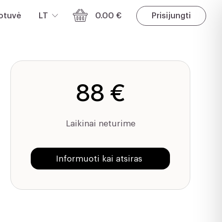
otuvė
LT
0.00 €
Prisijungti
88 €
Laikinai neturime
Informuoti kai atsiras