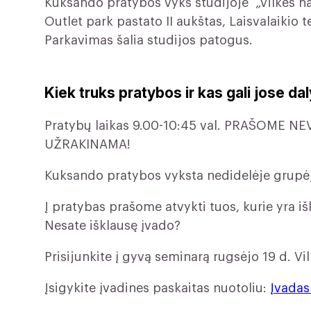
Kuksando pratybos vyks studijoje „Vilkės na
Outlet park pastato II aukštas, Laisvalaikio t
Parkavimas šalia studijos patogus.
Kiek truks pratybos ir kas gali jose da
Pratybų laikas 9.00-10:45 val. PRAŠOME
UŽRAKINAMA!
Kuksando pratybos vyksta nedidelėje grupėje
Į pratybas prašome atvykti tuos, kurie yra i
Nesate išklausę įvado?
Prisijunkite į gyvą seminarą rugsėjo 19 d. Vi
Įsigykite įvadines paskaitas nuotoliu:
Įvadas