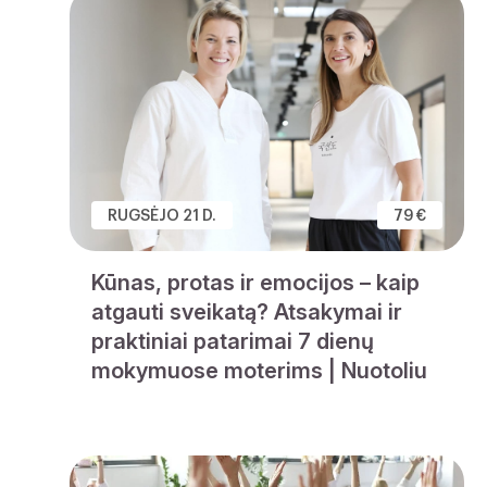
RUGSĖJO 21 D.
79 €
Kūnas, protas ir emocijos – kaip
atgauti sveikatą? Atsakymai ir
praktiniai patarimai 7 dienų
mokymuose moterims | Nuotoliu