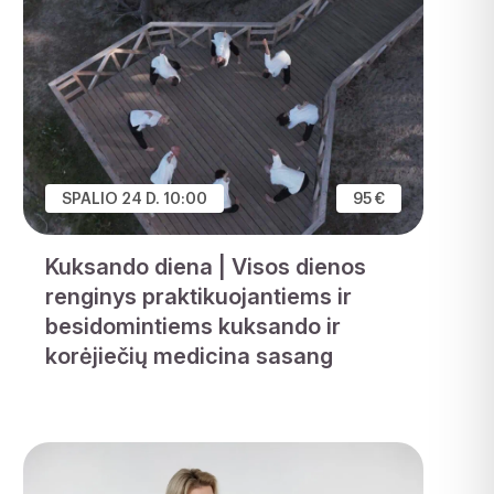
SPALIO 24 D. 10:00
95 €
Kuksando diena | Visos dienos
renginys praktikuojantiems ir
besidomintiems kuksando ir
korėjiečių medicina sasang