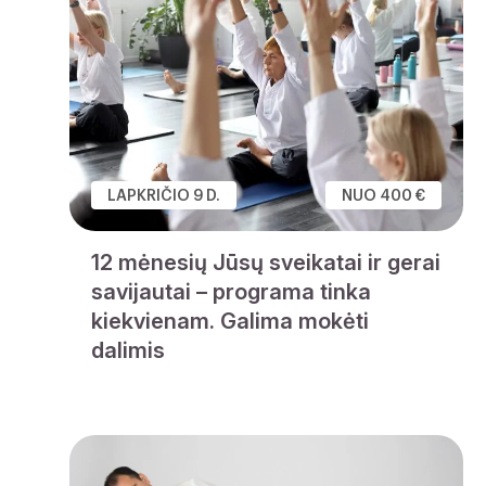
LAPKRIČIO 9 D.
NUO 400 €
12 mėnesių Jūsų sveikatai ir gerai
savijautai – programa tinka
kiekvienam. Galima mokėti
dalimis