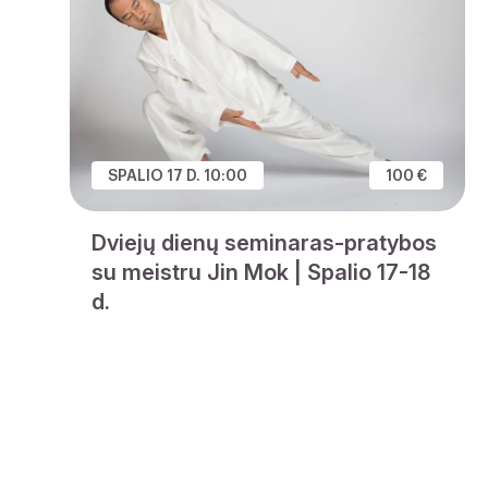
SPALIO 17 D. 10:00
100 €
Dviejų dienų seminaras-pratybos
su meistru Jin Mok | Spalio 17-18
d.