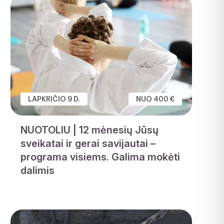
LAPKRIČIO 9 D.
NUO 400 €
NUOTOLIU | 12 mėnesių Jūsų
sveikatai ir gerai savijautai –
programa visiems. Galima mokėti
dalimis