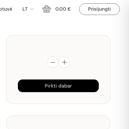
otuvė
LT
0.00 €
Prisijungti
produkto
kiekis:
Dovanų
Pirkti dabar
kuponas