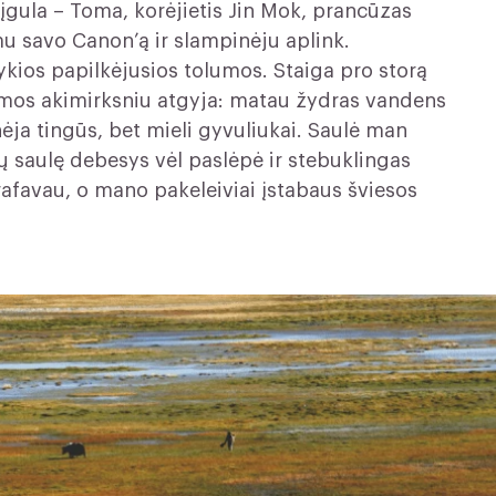
įgula – Toma, korėjietis Jin Mok, prancūzas
u savo Canon’ą ir slampinėju aplink.
ykios papilkėjusios tolumos. Staiga pro storą
lumos akimirksniu atgyja: matau žydras vandens
nėja tingūs, bet mieli gyvuliukai. Saulė man
ų saulę debesys vėl paslėpė ir stebuklingas
rafavau, o mano pakeleiviai įstabaus šviesos