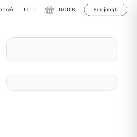
otuvė
LT
0.00 €
Prisijungti