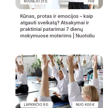
RUGSĖJO 21 D.
79 €
Kūnas, protas ir emocijos – kaip
atgauti sveikatą? Atsakymai ir
praktiniai patarimai 7 dienų
mokymuose moterims | Nuotoliu
LAPKRIČIO 9 D.
NUO 400 €