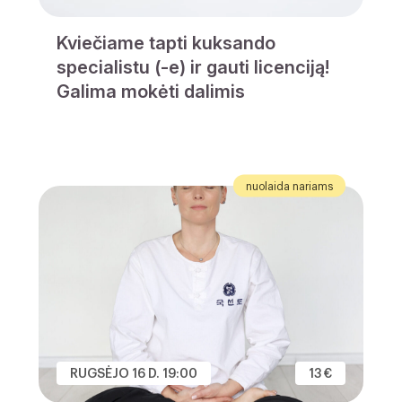
Kviečiame tapti kuksando
specialistu (-e) ir gauti licenciją!
Galima mokėti dalimis
nuolaida nariams
RUGSĖJO 16 D. 19:00
13 €