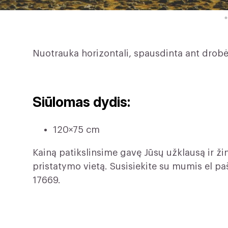
Nuotrauka horizontali, spausdinta ant drobė
Siūlomas dydis:
120×75 cm
Kainą patikslinsime gavę Jūsų užklausą ir 
pristatymo vietą. Susisiekite su mumis el p
17669.