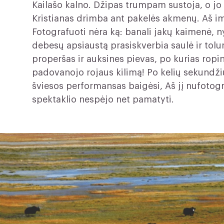
Kailašo kalno. Džipas trumpam sustoja, o jo 
Kristianas drimba ant pakelės akmenų. Aš im
Fotografuoti nėra ką: banali jakų kaimenė, n
debesų apsiaustą prasiskverbia saulė ir to
properšas ir auksines pievas, po kurias ropi
padovanojo rojaus kilimą! Po kelių sekundži
šviesos performansas baigėsi, Aš jį nufotog
spektaklio nespėjo net pamatyti.