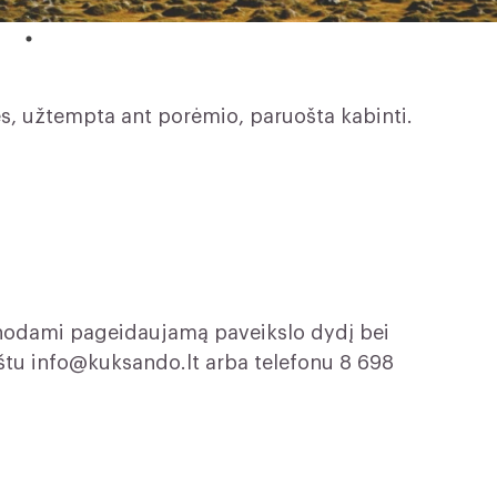
s, užtempta ant porėmio, paruošta kabinti.
žinodami pageidaujamą paveikslo dydį bei
aštu
info@kuksando.lt
arba telefonu 8 698