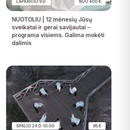
LAPKRIČIO 9 D.
NUO 400 €
NUOTOLIU | 12 mėnesių Jūsų
sveikatai ir gerai savijautai –
programa visiems. Galima mokėti
dalimis
SPALIO 24 D. 10:00
95 €