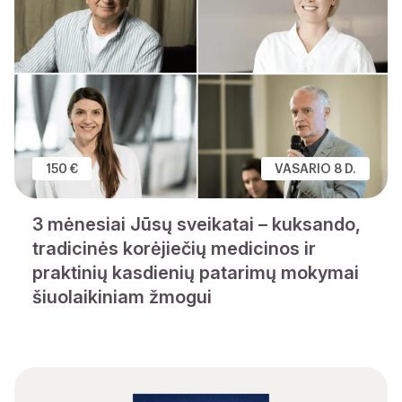
150 €
VASARIO 8 D.
3 mėnesiai Jūsų sveikatai – kuksando,
tradicinės korėjiečių medicinos ir
praktinių kasdienių patarimų mokymai
šiuolaikiniam žmogui