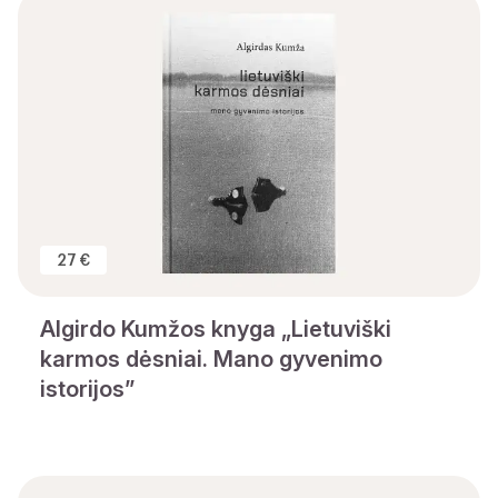
27 €
Algirdo Kumžos knyga „Lietuviški
karmos dėsniai. Mano gyvenimo
istorijos”