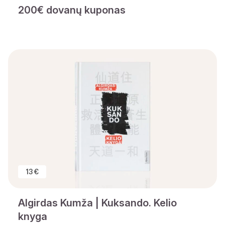
200€ dovanų kuponas
13 €
Algirdas Kumža | Kuksando. Kelio
knyga