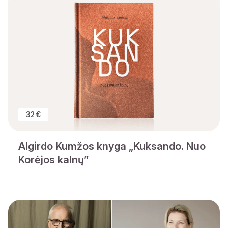
32 €
Algirdo Kumžos knyga „Kuksando. Nuo
Korėjos kalnų”