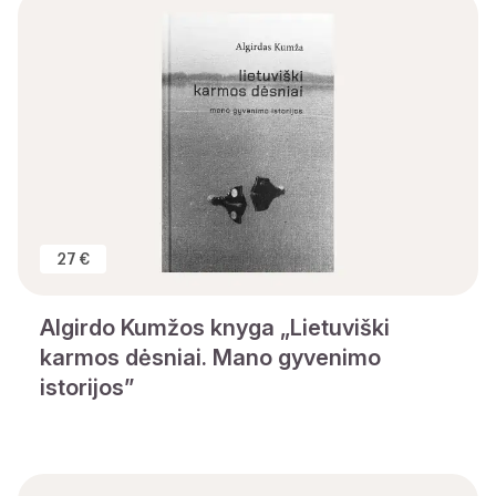
27 €
Algirdo Kumžos knyga „Lietuviški
karmos dėsniai. Mano gyvenimo
istorijos”