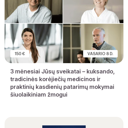
150 €
VASARIO 8 D.
3 mėnesiai Jūsų sveikatai – kuksando,
tradicinės korėjiečių medicinos ir
praktinių kasdienių patarimų mokymai
šiuolaikiniam žmogui