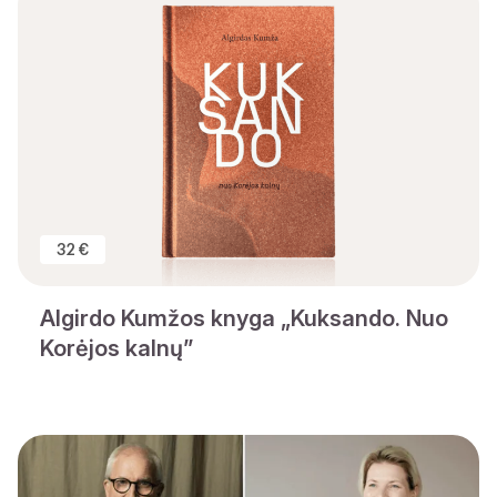
32 €
Algirdo Kumžos knyga „Kuksando. Nuo
Korėjos kalnų”