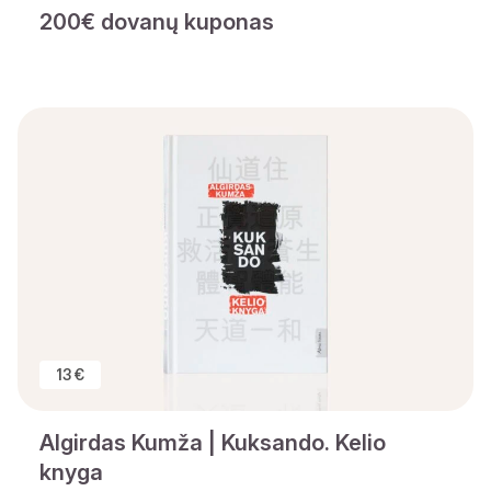
200€ dovanų kuponas
13 €
Algirdas Kumža | Kuksando. Kelio
knyga