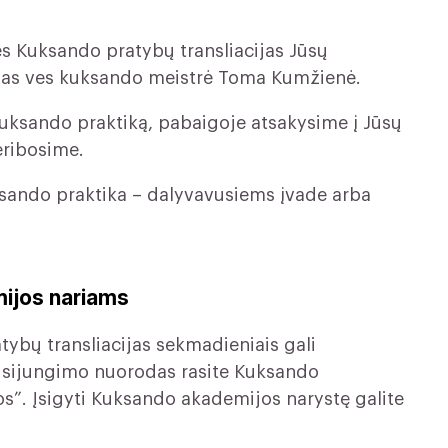
es Kuksando pratybų transliacijas Jūsų
as ves kuksando meistrė Toma Kumžienė.
kuksando praktiką, pabaigoje atsakysime į Jūsų
eribosime.
ksando praktika – dalyvavusiems įvade arba
mijos nariams
tybų transliacijas sekmadieniais gali
risijungimo nuorodas rasite Kuksando
jos”. Įsigyti Kuksando akademijos narystę galite