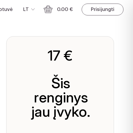
otuvė
LT
0.00 €
Prisijungti
17 €
Šis
renginys
jau įvyko.