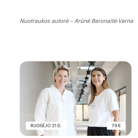
Nuotraukos autorė – Arūnė Baronaitė-Varna
RUGSĖJO 21 D.
79 €