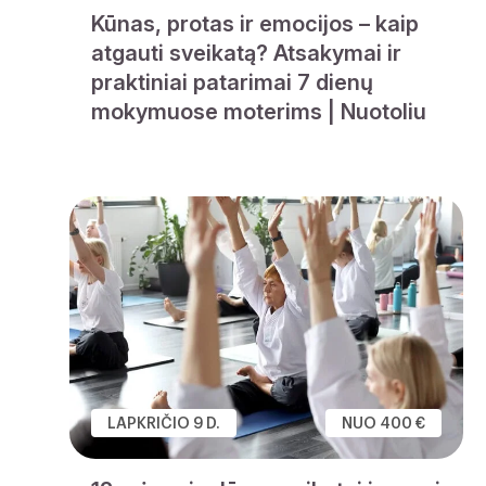
Kūnas, protas ir emocijos – kaip
atgauti sveikatą? Atsakymai ir
praktiniai patarimai 7 dienų
mokymuose moterims | Nuotoliu
LAPKRIČIO 9 D.
NUO 400 €