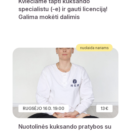
Kviečiame tapti kuksando
specialistu (-e) ir gauti licenciją!
Galima mokėti dalimis
nuolaida nariams
RUGSĖJO 16 D. 19:00
13 €
Nuotolinės kuksando pratybos su