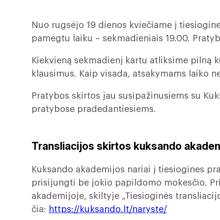
Nuo rugsėjo 19 dienos kviečiame į tiesiogin
pamėgtu laiku – sekmadieniais 19.00.
Pratyb
Kiekvieną sekmadienį kartu atliksime pilną 
klausimus. Kaip visada, atsakymams laiko n
Pratybos skirtos jau susipažinusiems su Ku
pratybose pradedantiesiems.
Transliacijos skirtos kuksando akade
Kuksando akademijos nariai į tiesiogines pra
prisijungti be jokio papildomo mokesčio. P
akademijoje, skiltyje „Tiesioginės transliaci
čia:
https://kuksando.lt/naryste/