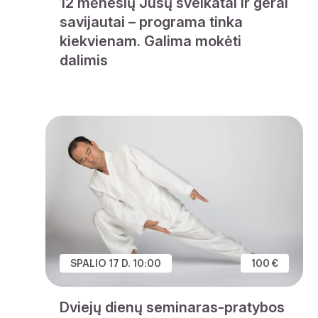
12 mėnesių Jūsų sveikatai ir gerai
savijautai – programa tinka
kiekvienam. Galima mokėti
dalimis
SPALIO 17 D. 10:00
100 €
Dviejų dienų seminaras-pratybos