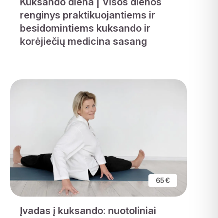
Kuksando diena | Visos dienos
renginys praktikuojantiems ir
besidomintiems kuksando ir
korėjiečių medicina sasang
65 €
Įvadas į kuksando: nuotoliniai