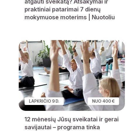
atgauti sveikatą? Atsakymai ir
praktiniai patarimai 7 dienų
mokymuose moterims | Nuotoliu
LAPKRIČIO 9 D.
NUO 400 €
12 mėnesių Jūsų sveikatai ir gerai
savijautai – programa tinka