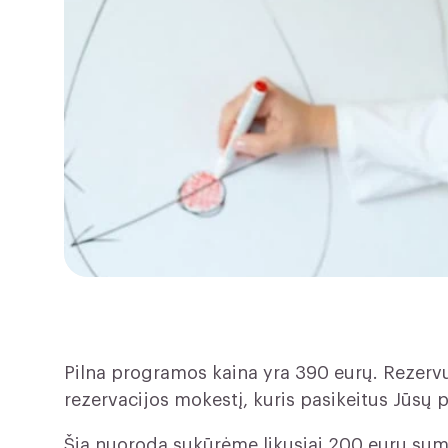
Pilna programos kaina yra 390 eurų. Rezer
rezervacijos mokestį, kuris pasikeitus Jūsų
Šią nuorodą sukūrėme likusiai 200 eurų suma