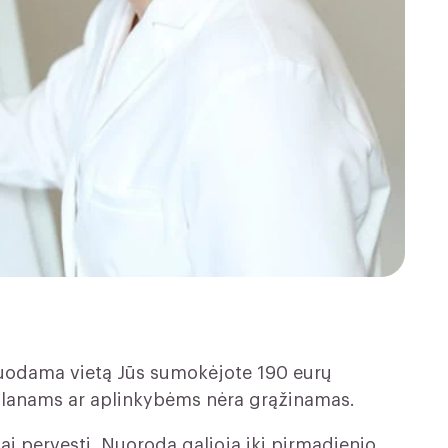
vuodama vietą Jūs sumokėjote 190 eurų
 planams ar aplinkybėms nėra grąžinamas.
i pervesti. Nuoroda galioja iki pirmadienio,