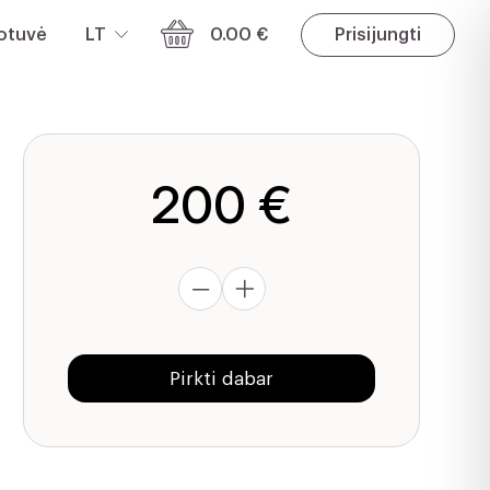
otuvė
LT
0.00 €
Prisijungti
200 €
produkto
kiekis:
Sasang
Pirkti dabar
programa
|
Likęs
mokėjimas