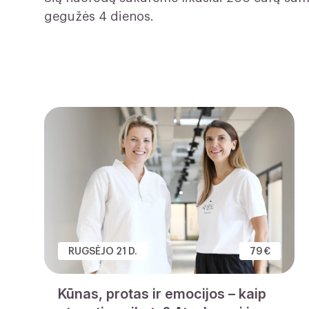
gegužės 4 dienos.
RUGSĖJO 21 D.
79 €
Kūnas, protas ir emocijos – kaip