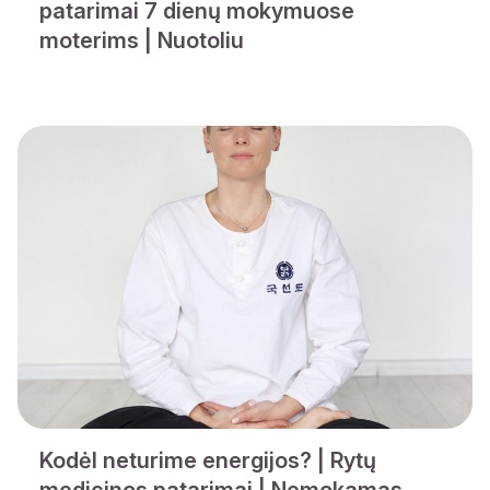
patarimai 7 dienų mokymuose
moterims | Nuotoliu
Kodėl neturime energijos? | Rytų
medicinos patarimai | Nemokamas