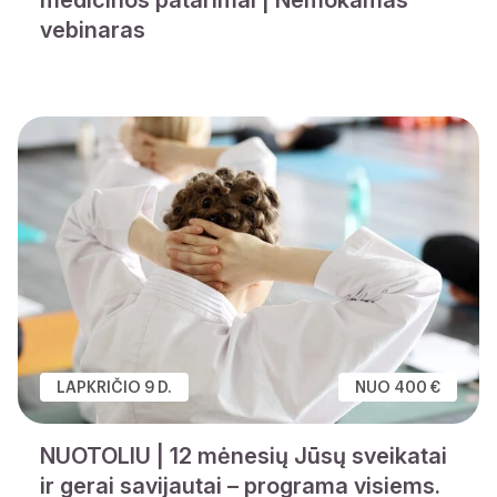
vebinaras
LAPKRIČIO 9 D.
NUO 400 €
NUOTOLIU | 12 mėnesių Jūsų sveikatai
ir gerai savijautai – programa visiems.