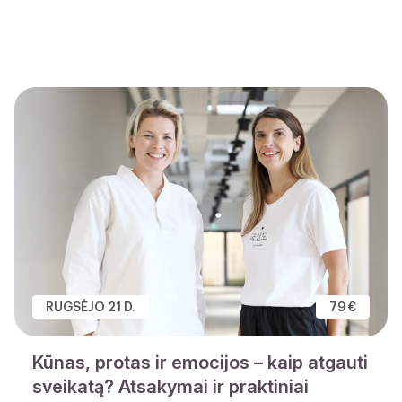
RUGSĖJO 21 D.
79 €
Kūnas, protas ir emocijos – kaip atgauti
sveikatą? Atsakymai ir praktiniai