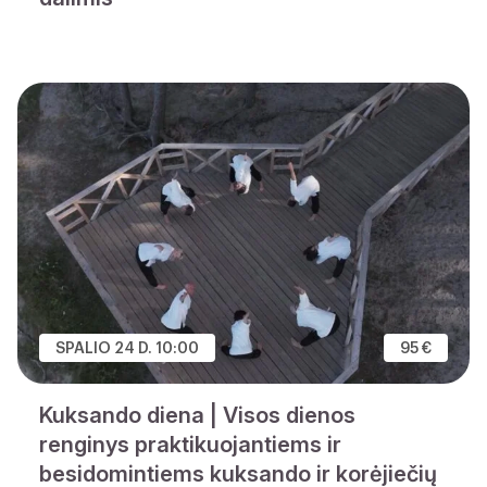
SPALIO 24 D. 10:00
95 €
Kuksando diena | Visos dienos
renginys praktikuojantiems ir
besidomintiems kuksando ir korėjiečių