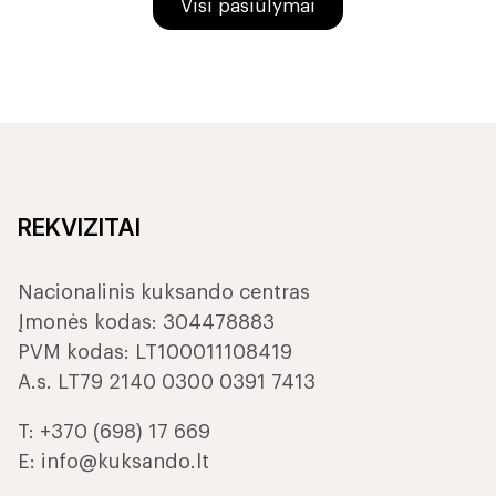
Visi pasiūlymai
REKVIZITAI
Nacionalinis kuksando centras
Įmonės kodas: 304478883
PVM kodas: LT100011108419
A.s. LT79 2140 0300 0391 7413
T:
+370 (698) 17 669
E:
info@kuksando.lt