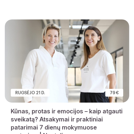
RUGSĖJO 21 D.
79 €
Kūnas, protas ir emocijos – kaip atgauti
sveikatą? Atsakymai ir praktiniai
patarimai 7 dienų mokymuose