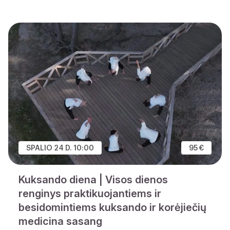
SPALIO 24 D. 10:00
95 €
Kuksando diena | Visos dienos
renginys praktikuojantiems ir
besidomintiems kuksando ir korėjiečių
medicina sasang