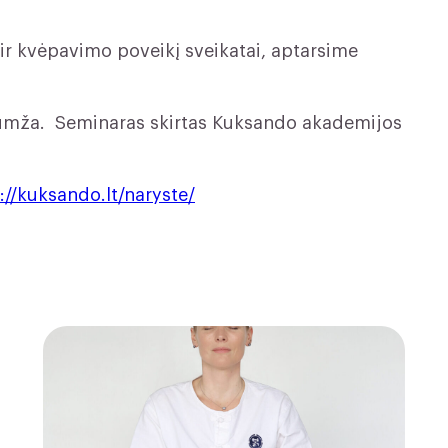
r kvėpavimo poveikį sveikatai, aptarsime
umža. Seminaras skirtas Kuksando akademijos
://kuksando.lt/naryste/