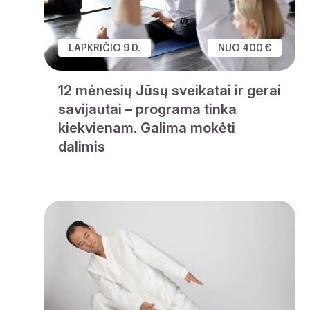
LAPKRIČIO 9 D.
NUO 400 €
12 mėnesių Jūsų sveikatai ir gerai
savijautai – programa tinka
kiekvienam. Galima mokėti
dalimis