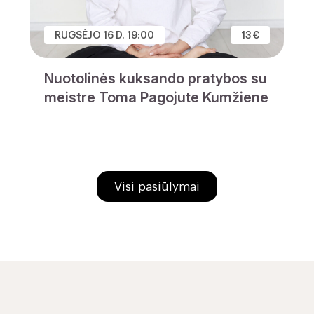
RUGSĖJO 16 D. 19:00
13 €
Nuotolinės kuksando pratybos su
meistre Toma Pagojute Kumžiene
Visi pasiūlymai