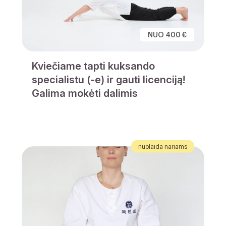
NUO 400 €
Kviečiame tapti kuksando
specialistu (-e) ir gauti licenciją!
Galima mokėti dalimis
nuolaida nariams