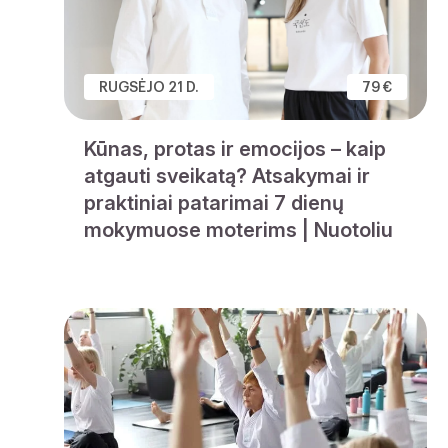
RUGSĖJO 21 D.
79 €
Kūnas, protas ir emocijos – kaip
atgauti sveikatą? Atsakymai ir
praktiniai patarimai 7 dienų
mokymuose moterims | Nuotoliu