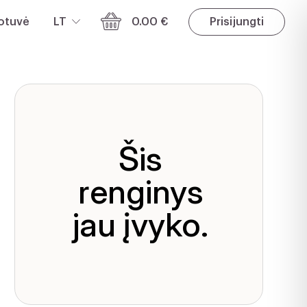
otuvė
LT
0.00 €
Prisijungti
Šis
renginys
jau įvyko.