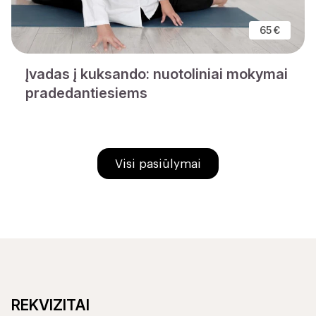
65 €
Įvadas į kuksando: nuotoliniai mokymai
pradedantiesiems
Visi pasiūlymai
REKVIZITAI