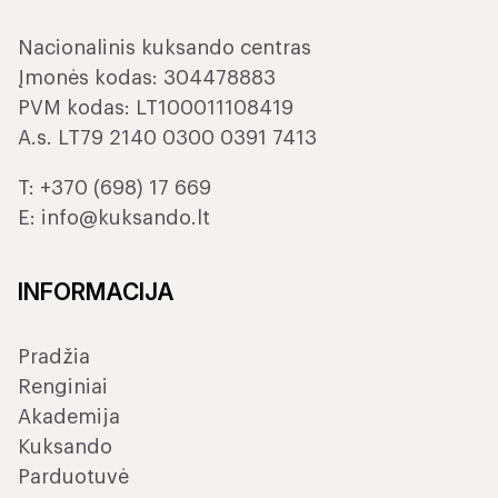
Nacionalinis kuksando centras
Įmonės kodas: 304478883
PVM kodas: LT100011108419
A.s. LT79 2140 0300 0391 7413
T:
+370 (698) 17 669
E:
info@kuksando.lt
INFORMACIJA
Pradžia
Renginiai
Akademija
Kuksando
Parduotuvė