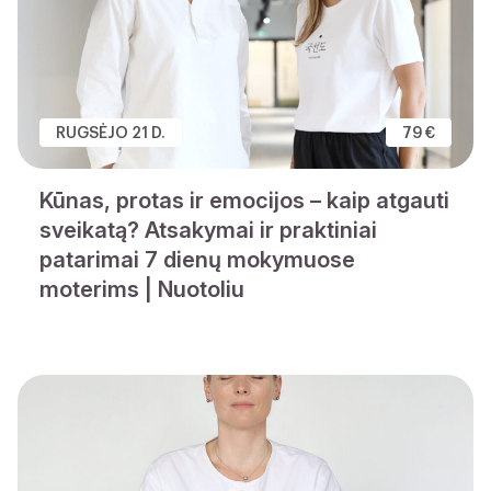
RUGSĖJO 21 D.
79 €
Kūnas, protas ir emocijos – kaip atgauti
sveikatą? Atsakymai ir praktiniai
patarimai 7 dienų mokymuose
moterims | Nuotoliu