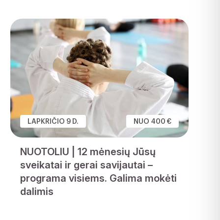
LAPKRIČIO 9 D.
NUO 400 €
NUOTOLIU | 12 mėnesių Jūsų
sveikatai ir gerai savijautai –
programa visiems. Galima mokėti
dalimis