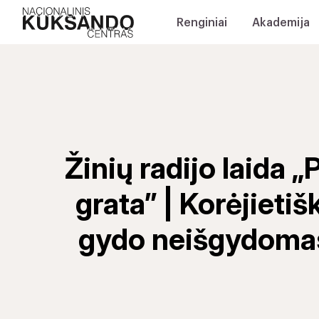
Renginiai
Akademija
Žinių radijo laida 
grata” | Korėjietiš
gydo neišgydomas