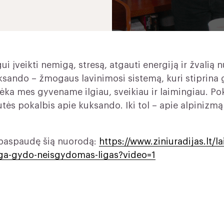
i įveikti nemigą, stresą, atgauti energiją ir žvalią n
uksando – žmogaus lavinimosi sistemą, kuri stiprina 
a mes gyvename ilgiau, sveikiau ir laimingiau. Pok
ės pokalbis apie kuksando. Iki tol – apie alpinizmą 
e paspaudę šią nuorodą:
https://www.ziniuradijas.lt/l
joga-gydo-neisgydomas-ligas?video=1