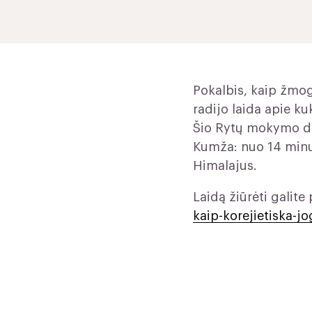
Pokalbis, kaip žmogu
radijo laida apie k
Šio Rytų mokymo dėk
Kumža: nuo 14 minut
Himalajus.
Laidą žiūrėti galit
kaip-korejietiska-