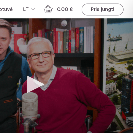
otuvė
LT
0.00 €
Prisijungti