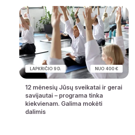
LAPKRIČIO 9 D.
NUO 400 €
12 mėnesių Jūsų sveikatai ir gerai
savijautai – programa tinka
kiekvienam. Galima mokėti
dalimis