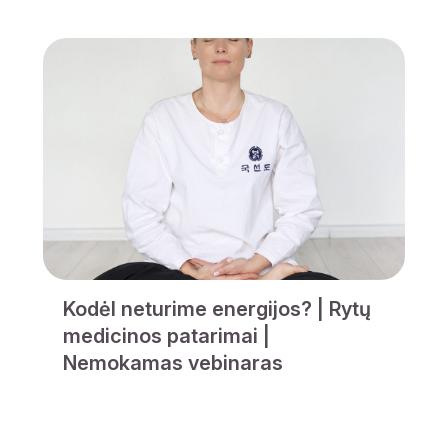
Kodėl neturime energijos? | Rytų
medicinos patarimai |
Nemokamas vebinaras