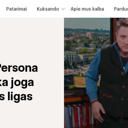
Patarimai
Kuksando
Apie mus kalba
Pardu
„Persona
ka joga
 ligas