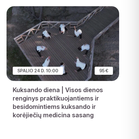
SPALIO 24 D. 10:00
95 €
Kuksando diena | Visos dienos
renginys praktikuojantiems ir
besidomintiems kuksando ir
korėjiečių medicina sasang