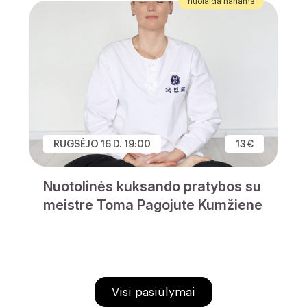
nuolaida nariams
RUGSĖJO 16 D. 19:00
13 €
Nuotolinės kuksando pratybos su
meistre Toma Pagojute Kumžiene
Visi pasiūlymai