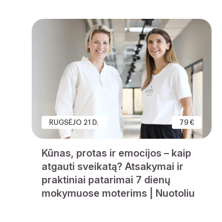
RUGSĖJO 21 D.
79 €
Kūnas, protas ir emocijos – kaip
atgauti sveikatą? Atsakymai ir
praktiniai patarimai 7 dienų
mokymuose moterims | Nuotoliu