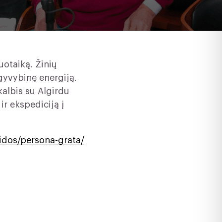
uotaiką. Žinių
gyvybinę energiją.
albis su Algirdu
ir ekspediciją į
aidos/persona-grata/