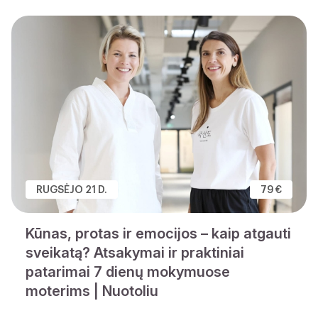
RUGSĖJO 21 D.
79 €
Kūnas, protas ir emocijos – kaip atgauti
sveikatą? Atsakymai ir praktiniai
patarimai 7 dienų mokymuose
moterims | Nuotoliu