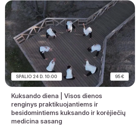
SPALIO 24 D. 10:00
95 €
Kuksando diena | Visos dienos
renginys praktikuojantiems ir
besidomintiems kuksando ir korėjiečių
medicina sasang