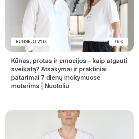
RUGSĖJO 21 D.
79 €
Kūnas, protas ir emocijos – kaip atgauti
sveikatą? Atsakymai ir praktiniai
patarimai 7 dienų mokymuose
moterims | Nuotoliu