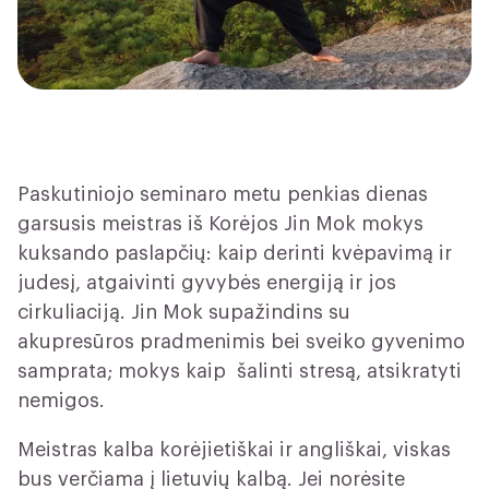
Paskutiniojo seminaro metu penkias dienas
garsusis meistras iš Korėjos Jin Mok mokys
kuksando paslapčių: kaip derinti kvėpavimą ir
judesį, atgaivinti gyvybės energiją ir jos
cirkuliaciją. Jin Mok supažindins su
akupresūros pradmenimis bei sveiko gyvenimo
samprata; mokys kaip šalinti stresą, atsikratyti
nemigos.
Meistras kalba korėjietiškai ir angliškai, viskas
bus verčiama į lietuvių kalbą. Jei norėsite