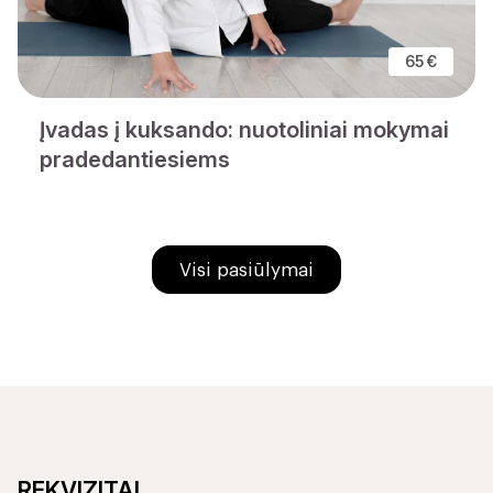
65 €
Įvadas į kuksando: nuotoliniai mokymai
pradedantiesiems
Visi pasiūlymai
REKVIZITAI