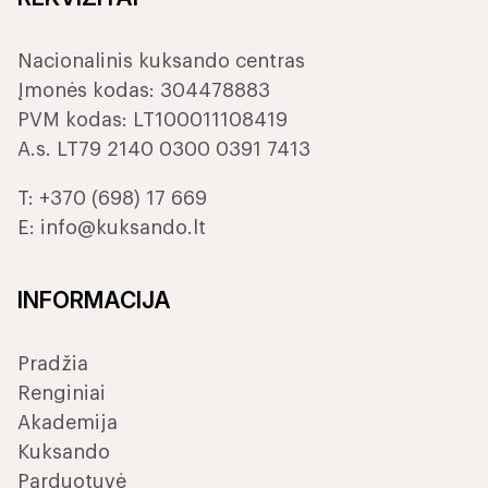
Nacionalinis kuksando centras
Įmonės kodas: 304478883
PVM kodas: LT100011108419
A.s. LT79 2140 0300 0391 7413
T:
+370 (698) 17 669
E:
info@kuksando.lt
INFORMACIJA
Pradžia
Renginiai
Akademija
Kuksando
Parduotuvė