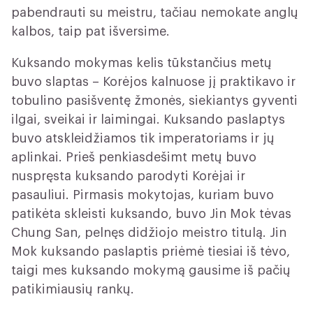
pabendrauti su meistru, tačiau nemokate anglų
kalbos, taip pat išversime.
Kuksando mokymas kelis tūkstančius metų
buvo slaptas – Korėjos kalnuose jį praktikavo ir
tobulino pasišventę žmonės, siekiantys gyventi
ilgai, sveikai ir laimingai. Kuksando paslaptys
buvo atskleidžiamos tik imperatoriams ir jų
aplinkai. Prieš penkiasdešimt metų buvo
nuspręsta kuksando parodyti
Korėjai ir
pasauliui. Pirmasis mokytojas, kuriam buvo
patikėta skleisti kuksando, buvo Jin Mok tėvas
Chung San, pelnęs didžiojo meistro titulą. Jin
Mok kuksando paslaptis priėmė tiesiai iš tėvo,
taigi mes kuksando mokymą gausime iš pačių
patikimiausių rankų.