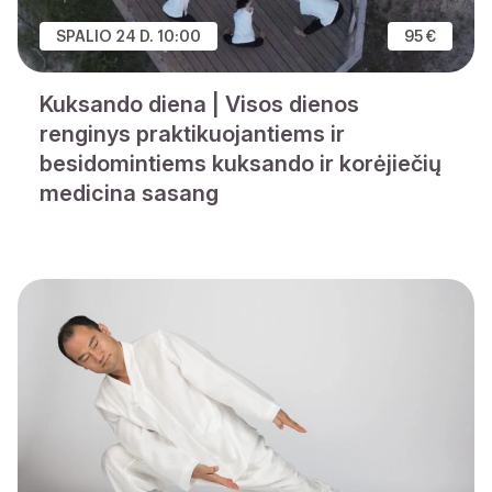
SPALIO 24 D. 10:00
95 €
Kuksando diena | Visos dienos
renginys praktikuojantiems ir
besidomintiems kuksando ir korėjiečių
medicina sasang