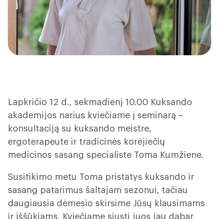
Lapkričio 12 d., sekmadienį 10.00 Kuksando
akademijos narius kviečiame į seminarą –
konsultaciją su kuksando meistre,
ergoterapeute ir tradicinės korėjiečių
medicinos sasang specialiste Toma Kumžiene.
Susitikimo metu Toma pristatys kuksando ir
sasang patarimus šaltajam sezonui, tačiau
daugiausia dėmesio skirsime Jūsų klausimams
ir iššūkiams. Kviečiame siųsti juos jau dabar