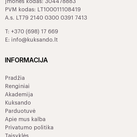
Įmonės kodas: 304478883
PVM kodas: LT100011108419
A.s. LT79 2140 0300 0391 7413
T:
+370 (698) 17 669
E:
info@kuksando.lt
INFORMACIJA
Pradžia
Renginiai
Akademija
Kuksando
Parduotuvė
Apie mus kalba
Privatumo politika
Taisyklės