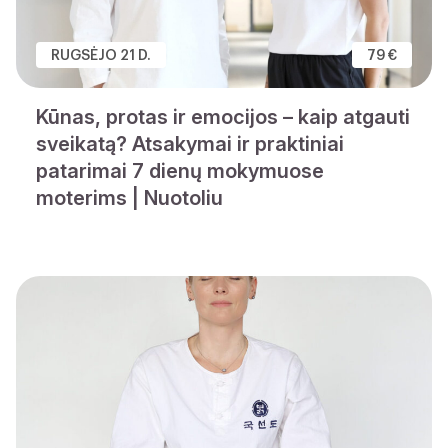
RUGSĖJO 21 D.
79 €
Kūnas, protas ir emocijos – kaip atgauti
sveikatą? Atsakymai ir praktiniai
patarimai 7 dienų mokymuose
moterims | Nuotoliu