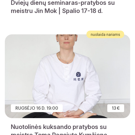
Dviejų dienų seminaras-pratybos su
meistru Jin Mok | Spalio 17-18 d.
nuolaida nariams
RUGSĖJO 16 D. 19:00
13 €
Nuotolinės kuksando pratybos su
meistre Toma Pagojute Kumžiene