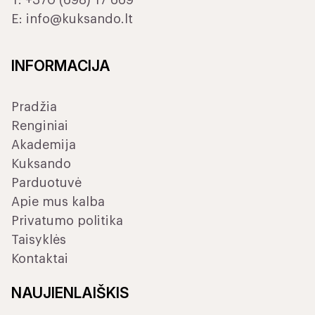
T:
+370 (698) 17 669
E:
info@kuksando.lt
INFORMACIJA
Pradžia
Renginiai
Akademija
Kuksando
Parduotuvė
Apie mus kalba
Privatumo politika
Taisyklės
Kontaktai
NAUJIENLAIŠKIS