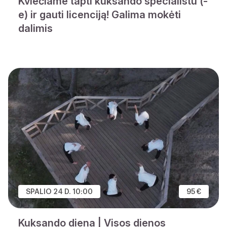
Kviečiame tapti kuksando specialistu (-
e) ir gauti licenciją! Galima mokėti
dalimis
SPALIO 24 D. 10:00
95 €
Kuksando diena | Visos dienos