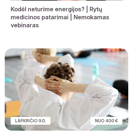
Kodėl neturime energijos? | Rytų
medicinos patarimai | Nemokamas
vebinaras
LAPKRIČIO 9 D.
NUO 400 €