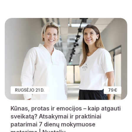
RUGSĖJO 21 D.
79 €
Kūnas, protas ir emocijos – kaip atgauti
sveikatą? Atsakymai ir praktiniai
patarimai 7 dienų mokymuose