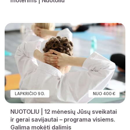
moterims | Nuotoliu
LAPKRIČIO 9 D.
NUO 400 €
NUOTOLIU | 12 mėnesių Jūsų sveikatai
ir gerai savijautai – programa visiems.
Galima mokėti dalimis