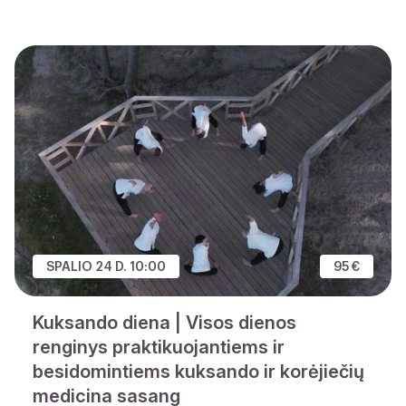
SPALIO 24 D. 10:00
95 €
Kuksando diena | Visos dienos
renginys praktikuojantiems ir
besidomintiems kuksando ir korėjiečių
medicina sasang