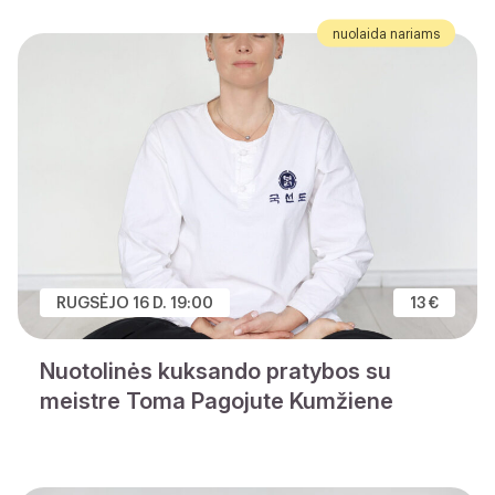
nuolaida nariams
RUGSĖJO 16 D. 19:00
13 €
Nuotolinės kuksando pratybos su
meistre Toma Pagojute Kumžiene