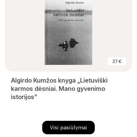
27 €
Algirdo Kumžos knyga „Lietuviški
karmos dėsniai. Mano gyvenimo
istorijos”
Visi pasiūlymai