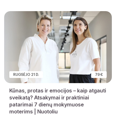
RUGSĖJO 21 D.
79 €
Kūnas, protas ir emocijos – kaip atgauti
sveikatą? Atsakymai ir praktiniai
patarimai 7 dienų mokymuose
moterims | Nuotoliu