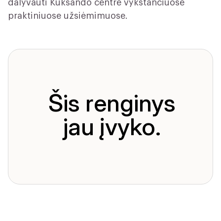
dalyvauti Kuksando centre vykstančiuose
praktiniuose užsiėmimuose.
Šis renginys
jau įvyko.