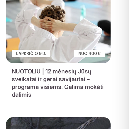
LAPKRIČIO 9 D.
NUO 400 €
NUOTOLIU | 12 mėnesių Jūsų
sveikatai ir gerai savijautai –
programa visiems. Galima mokėti
dalimis