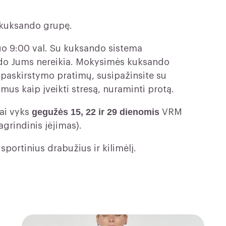
 kuksando grupę.
uo 9:00 val. Su kuksando sistema
do Jums nereikia. Mokysimės kuksando
paskirstymo pratimų, susipažinsite su
us kaip įveikti stresą, nuraminti protą.
gegužės 15, 22 ir 29 dienomis
ai vyks
VRM
agrindinis įėjimas).
sportinius drabužius ir kilimėlį.