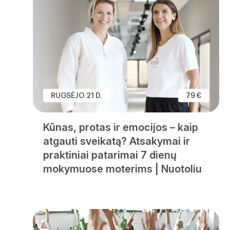
RUGSĖJO 21 D.
79 €
Kūnas, protas ir emocijos – kaip
atgauti sveikatą? Atsakymai ir
praktiniai patarimai 7 dienų
mokymuose moterims | Nuotoliu