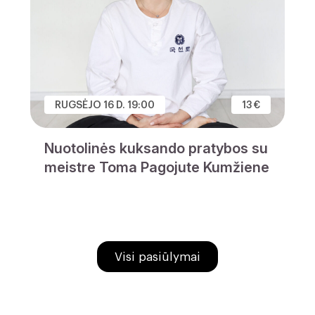
RUGSĖJO 16 D. 19:00
13 €
Nuotolinės kuksando pratybos su
meistre Toma Pagojute Kumžiene
Visi pasiūlymai