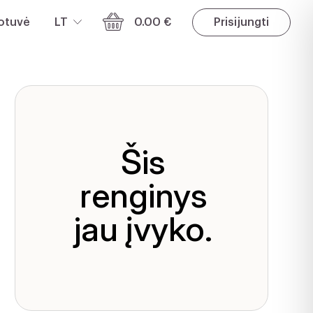
otuvė
LT
0.00 €
Prisijungti
Šis
renginys
jau įvyko.