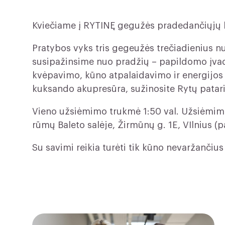
Kviečiame į RYTINĘ gegužės pradedančiųjų
Pratybos vyks tris gegeužės trečiadienius n
susipažinsime nuo pradžių – papildomo įva
kvėpavimo, kūno atpalaidavimo ir energijos 
kuksando akupresūra, sužinosite Rytų patarim
Vieno užsiėmimo trukmė 1:50 val. Užsiėmim
rūmų Baleto salėje, Žirmūnų g. 1E, VIlnius (p
Su savimi reikia turėti tik kūno nevaržančius 