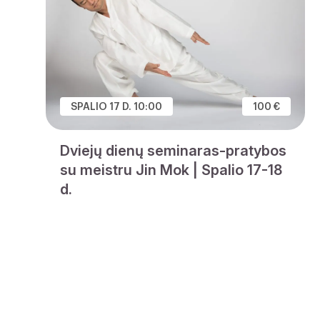
SPALIO 17 D. 10:00
100 €
Dviejų dienų seminaras-pratybos
su meistru Jin Mok | Spalio 17-18
d.