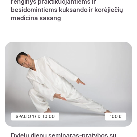
renginys praktikuojantiems ir
besidomintiems kuksando ir korėjiečių
medicina sasang
SPALIO 17 D. 10:00
100 €
Dviejų dienų seminaras-pratybos su