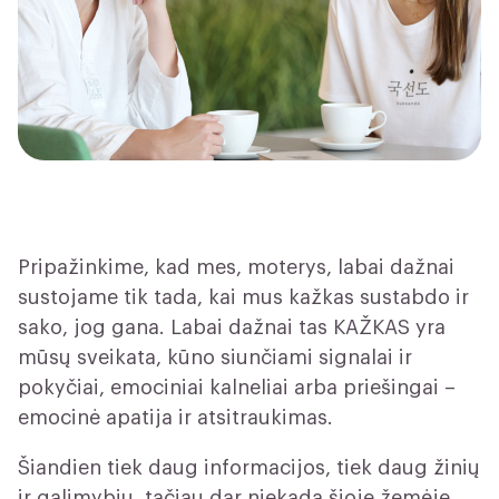
Pripažinkime, kad mes, moterys, labai dažnai
sustojame tik tada, kai mus kažkas sustabdo ir
sako, jog gana. Labai dažnai tas KAŽKAS yra
mūsų sveikata, kūno siunčiami signalai ir
pokyčiai, emociniai kalneliai arba priešingai –
emocinė apatija ir atsitraukimas.
Šiandien tiek daug informacijos, tiek daug žinių
ir galimybių, tačiau dar niekada šioje žemėje