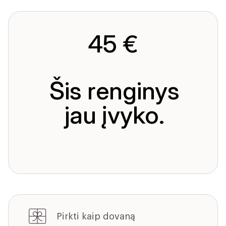
45 €
Šis renginys
jau įvyko.
Pirkti kaip dovaną