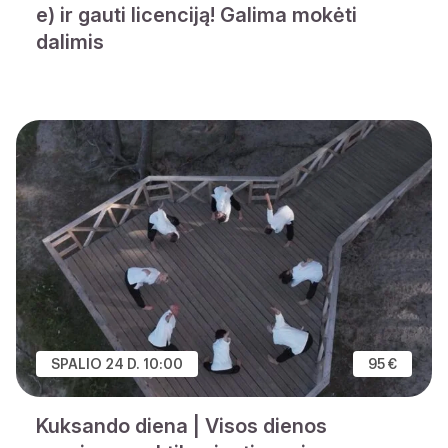
e) ir gauti licenciją! Galima mokėti
dalimis
SPALIO 24 D. 10:00
95 €
Kuksando diena | Visos dienos