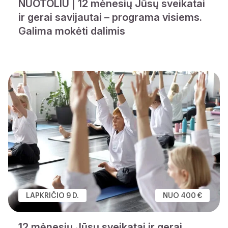
NUOTOLIU | 12 mėnesių Jūsų sveikatai
ir gerai savijautai – programa visiems.
Galima mokėti dalimis
LAPKRIČIO 9 D.
NUO 400 €
12 mėnesių Jūsų sveikatai ir gerai