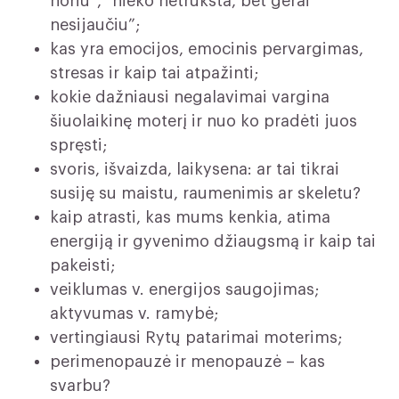
noriu”, “nieko netrūksta, bet gerai
nesijaučiu”;
kas yra emocijos, emocinis pervargimas,
stresas ir kaip tai atpažinti;
kokie dažniausi negalavimai vargina
šiuolaikinę moterį ir nuo ko pradėti juos
spręsti;
svoris, išvaizda, laikysena: ar tai tikrai
susiję su maistu, raumenimis ar skeletu?
kaip atrasti, kas mums kenkia, atima
energiją ir gyvenimo džiaugsmą ir kaip tai
pakeisti;
veiklumas v. energijos saugojimas;
aktyvumas v. ramybė;
vertingiausi Rytų patarimai moterims;
perimenopauzė ir menopauzė – kas
svarbu?