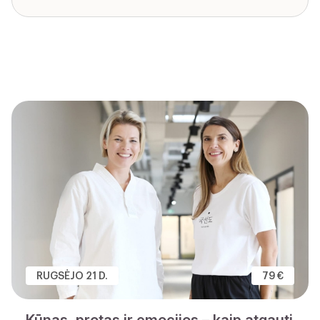
RUGSĖJO 21 D.
79 €
Kūnas, protas ir emocijos – kaip atgauti