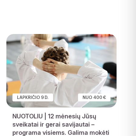
LAPKRIČIO 9 D.
NUO 400 €
NUOTOLIU | 12 mėnesių Jūsų
sveikatai ir gerai savijautai –
programa visiems. Galima mokėti