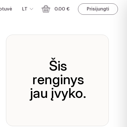
otuvė
LT
0.00 €
Prisijungti
Šis
renginys
jau įvyko.