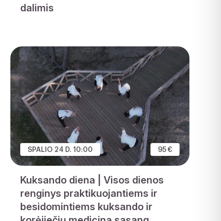
dalimis
SPALIO 24 D. 10:00
95 €
Kuksando diena | Visos dienos
renginys praktikuojantiems ir
besidomintiems kuksando ir
korėjiečių medicina sasang