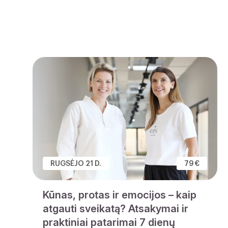
RUGSĖJO 21 D.
79 €
Kūnas, protas ir emocijos – kaip
atgauti sveikatą? Atsakymai ir
praktiniai patarimai 7 dienų