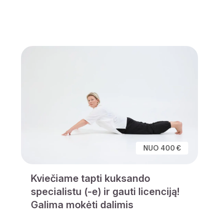
NUO 400 €
Kviečiame tapti kuksando
specialistu (-e) ir gauti licenciją!
Galima mokėti dalimis