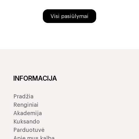
Visi pasiūlymai
INFORMACIJA
Pradžia
Renginiai
Akademija
Kuksando
Parduotuvė
Apie mus kalba