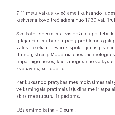
7-11 metų vaikus kviečiame į kuksando judes
kiekvieną kovo trečiadienį nuo 17.30 val. Tr
Sveikatos specialistai vis dažniau pastebi, k
gilėjančios stuburo ir pėdų problemos gali
žalos sukelia ir besaikis spoksojimas į išman
įtampą, stresą. Moderniausios technologijos
nepaneigė tiesos, kad žmogus nuo vaikystės tu
kvėpavimą su judesiu.
Per kuksando pratybas mes mokysimės taisykl
veiksmingais pratimais išjudinsime ir atpal
skirsime stuburui ir pėdoms.
Užsiėmimo kaina – 9 eurai.