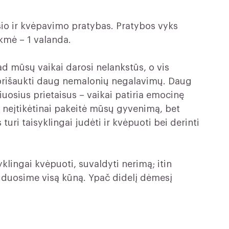
io ir kvėpavimo pratybas. Pratybos vyks
ukmė – 1 valanda.
ad mūsų vaikai darosi nelankstūs, o vis
 prišaukti daug nemalonių negalavimų. Daug
iuosius prietaisus – vaikai patiria emocinę
 neįtikėtinai pakeitė mūsų gyvenimą, bet
ri taisyklingai judėti ir kvėpuoti bei derinti
ingai kvėpuoti, suvaldyti nerimą; itin
aiduosime visą kūną. Ypač didelį dėmesį