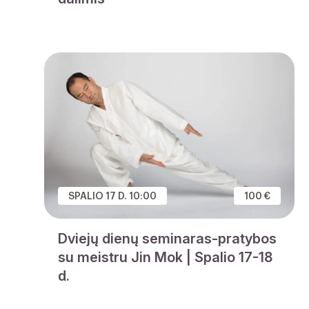
SPALIO 17 D. 10:00
100 €
Dviejų dienų seminaras-pratybos
su meistru Jin Mok | Spalio 17-18
d.