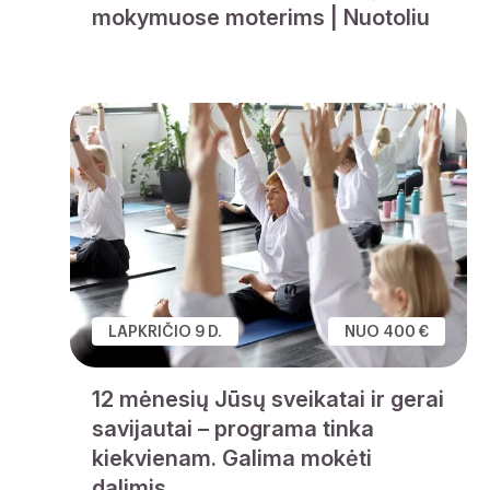
mokymuose moterims | Nuotoliu
LAPKRIČIO 9 D.
NUO 400 €
12 mėnesių Jūsų sveikatai ir gerai
savijautai – programa tinka
kiekvienam. Galima mokėti
dalimis