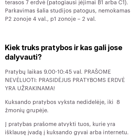
terasos 7 erdvė (patogiausi įėjimai B1 arba C1).
Parkavimas šalia studijos patogus, nemokamas
P2 zonoje 4 val., p1 zonoje – 2 val.
Kiek truks pratybos ir kas gali jose
dalyvauti?
Pratybų laikas 9.00-10:45 val. PRAŠOME
NEVĖLUOTI: PRASIDĖJUS PRATYBOMS ERDVĖ
YRA UŽRAKINAMA!
Kuksando pratybos vyksta nedidelėje, iki 8
žmonių grupėje.
Į pratybas prašome atvykti tuos, kurie yra
išklausę įvadą į kuksando gyvai arba internetu.