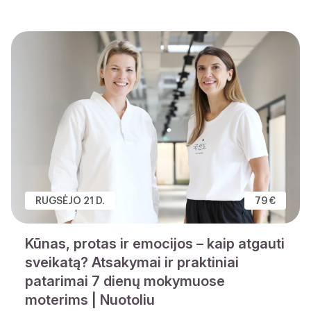
RUGSĖJO 21 D.
79 €
Kūnas, protas ir emocijos – kaip atgauti
sveikatą? Atsakymai ir praktiniai
patarimai 7 dienų mokymuose
moterims | Nuotoliu