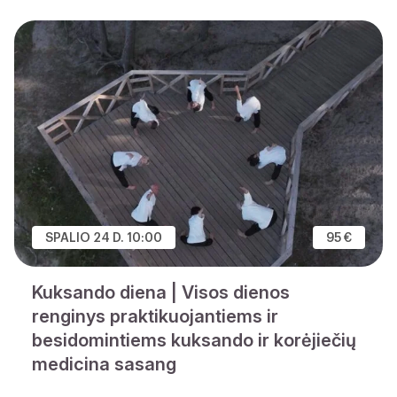
SPALIO 24 D. 10:00
95 €
Kuksando diena | Visos dienos
renginys praktikuojantiems ir
besidomintiems kuksando ir korėjiečių
medicina sasang