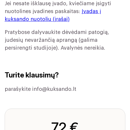
Jei nesate išklausę įvado, kviečiame įsigyti
nuotolines įvadines paskaitas:
Įvadas į
kuksando nuotoliu (įrašai)
Pratybose dalyvaukite dėvėdami patogią,
judesių nevaržančią aprangą (galima
persirengti studijoje). Avalynės nereikia.
Turite klausimų?
parašykite
info@kuksando.lt
72 €