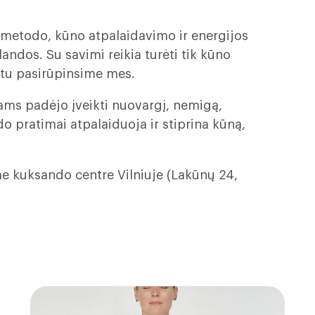
etodo, kūno atpalaidavimo ir energijos
ndos. Su savimi reikia turėti tik kūno
itu pasirūpinsime mes.
ams padėjo įveikti nuovargį, nemigą,
o pratimai atpalaiduoja ir stiprina kūną,
e kuksando centre Vilniuje (Lakūnų 24,