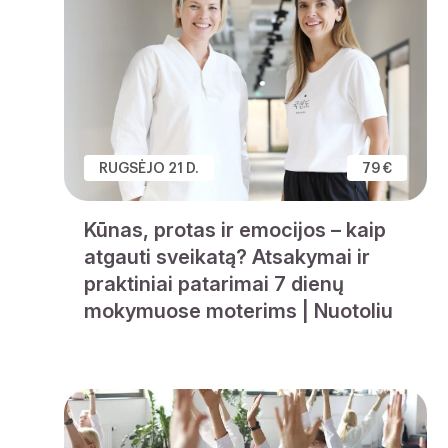
RUGSĖJO 21 D.
79 €
Kūnas, protas ir emocijos – kaip
atgauti sveikatą? Atsakymai ir
praktiniai patarimai 7 dienų
mokymuose moterims | Nuotoliu