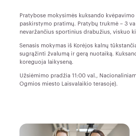
Pratybose mokysimės kuksando kvėpavimo m
paskirstymo pratimų. Pratybų trukmė – 3 vala
nevaržančius sportinius drabužius, viskuo k
Senasis mokymas iš Korėjos kalnų tūkstanči
sugrąžinti žvalumą ir gerą nuotaiką. Kuksand
koreguoja laikyseną.
Užsiėmimo pradžia 11:00 val., Nacionaliniam
Ogmios miesto Laisvalaikio terasoje).