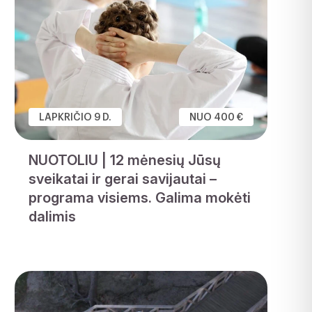
LAPKRIČIO 9 D.
NUO 400 €
NUOTOLIU | 12 mėnesių Jūsų
sveikatai ir gerai savijautai –
programa visiems. Galima mokėti
dalimis