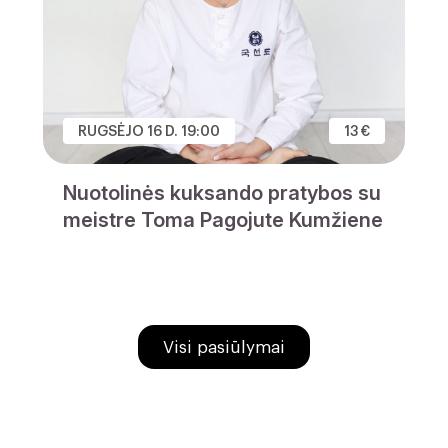
RUGSĖJO 16 D. 19:00
13 €
Nuotolinės kuksando pratybos su
meistre Toma Pagojute Kumžiene
Visi pasiūlymai