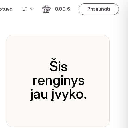
otuvė
LT
0.00 €
Prisijungti
Šis
renginys
jau įvyko.