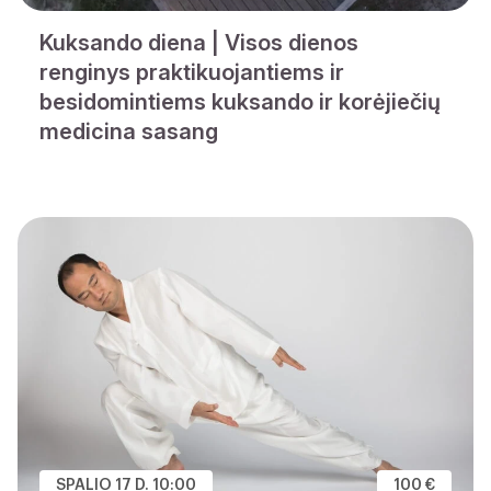
Kuksando diena | Visos dienos
renginys praktikuojantiems ir
besidomintiems kuksando ir korėjiečių
medicina sasang
SPALIO 17 D. 10:00
100 €