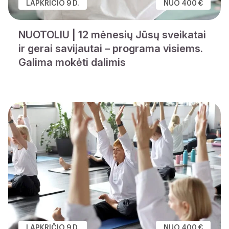
LAPKRIČIO 9 D.
NUO 400 €
NUOTOLIU | 12 mėnesių Jūsų sveikatai
ir gerai savijautai – programa visiems.
Galima mokėti dalimis
LAPKRIČIO 9 D.
NUO 400 €