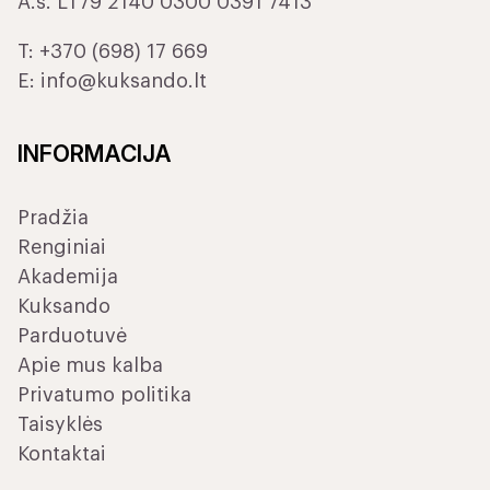
A.s. LT79 2140 0300 0391 7413
T:
+370 (698) 17 669
E:
info@kuksando.lt
INFORMACIJA
Pradžia
Renginiai
Akademija
Kuksando
Parduotuvė
Apie mus kalba
Privatumo politika
Taisyklės
Kontaktai