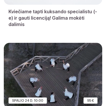
Kviečiame tapti kuksando specialistu (-
e) ir gauti licenciją! Galima mokėti
dalimis
SPALIO 24 D. 10:00
95 €