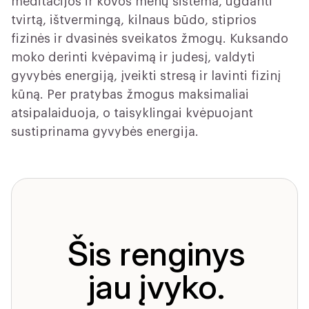
meditacijos ir kovos menų sistema, ugdanti
tvirtą, ištvermingą, kilnaus būdo, stiprios
fizinės ir dvasinės sveikatos žmogų. Kuksando
moko derinti kvėpavimą ir judesį, valdyti
gyvybės energiją, įveikti stresą ir lavinti fizinį
kūną. Per pratybas žmogus maksimaliai
atsipalaiduoja, o taisyklingai kvėpuojant
sustiprinama gyvybės energija.
Šis renginys
jau įvyko.