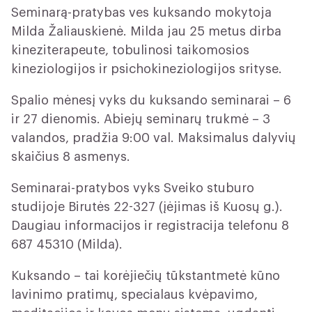
Seminarą-pratybas ves kuksando mokytoja
Milda Žaliauskienė. Milda jau 25 metus dirba
kineziterapeute, tobulinosi taikomosios
kineziologijos ir psichokineziologijos srityse.
Spalio mėnesį vyks du kuksando seminarai – 6
ir 27 dienomis. Abiejų seminarų trukmė – 3
valandos, pradžia 9:00 val. Maksimalus dalyvių
skaičius 8 asmenys.
Seminarai-pratybos vyks Sveiko stuburo
studijoje Birutės 22-327 (įėjimas iš Kuosų g.).
Daugiau informacijos ir registracija telefonu 8
687 45310 (Milda).
Kuksando – tai korėjiečių tūkstantmetė kūno
lavinimo pratimų, specialaus kvėpavimo,