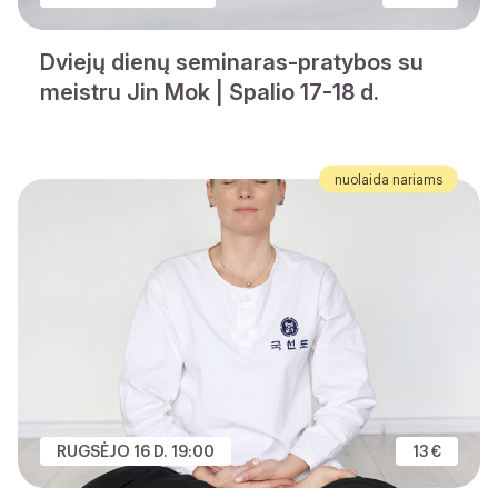
Dviejų dienų seminaras-pratybos su
meistru Jin Mok | Spalio 17-18 d.
nuolaida nariams
RUGSĖJO 16 D. 19:00
13 €