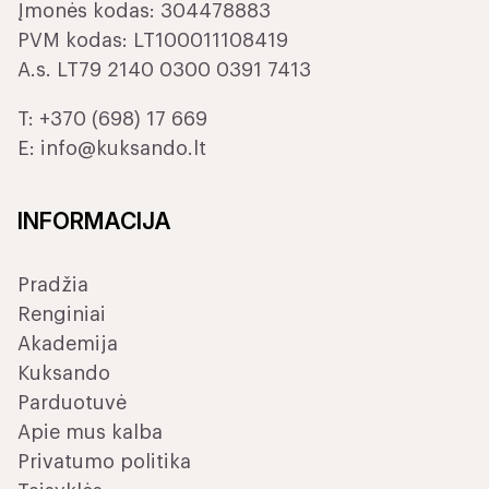
Įmonės kodas: 304478883
PVM kodas: LT100011108419
A.s. LT79 2140 0300 0391 7413
T:
+370 (698) 17 669
E:
info@kuksando.lt
INFORMACIJA
Pradžia
Renginiai
Akademija
Kuksando
Parduotuvė
Apie mus kalba
Privatumo politika