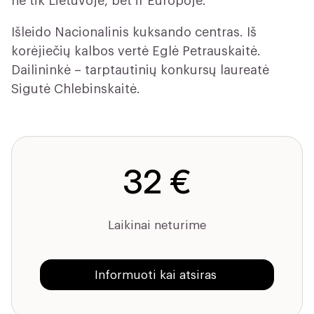
ne tik Lietuvoje, bet ir Europoje.
Išleido Nacionalinis kuksando centras. Iš
korėjiečių kalbos vertė Eglė Petrauskaitė.
Dailininkė – tarptautinių konkursų laureatė
Sigutė Chlebinskaitė.
32 €
Laikinai neturime
Informuoti kai atsiras