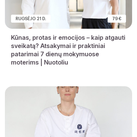
RUGSĖJO 21 D.
79 €
Kūnas, protas ir emocijos – kaip atgauti
sveikatą? Atsakymai ir praktiniai
patarimai 7 dienų mokymuose
moterims | Nuotoliu