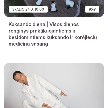
SPALIO 24 D. 10:00
95 €
Kuksando diena | Visos dienos
renginys praktikuojantiems ir
besidomintiems kuksando ir korėjiečių
medicina sasang