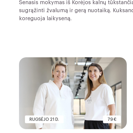
Senasis mokymas iš Korėjos kalnų tūkstanči
sugrąžinti žvalumą ir gerą nuotaiką. Kuksand
koreguoja laikyseną.
RUGSĖJO 21 D.
79 €