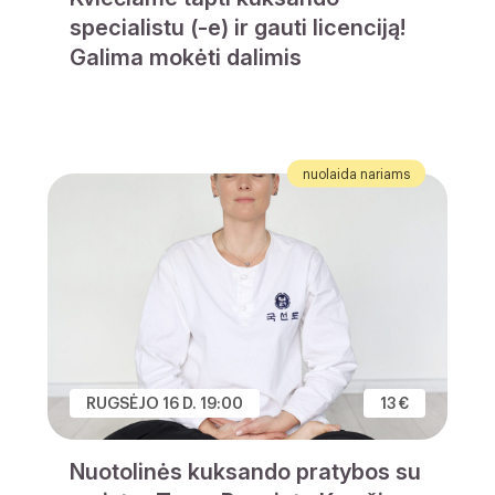
specialistu (-e) ir gauti licenciją!
Galima mokėti dalimis
nuolaida nariams
RUGSĖJO 16 D. 19:00
13 €
Nuotolinės kuksando pratybos su