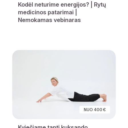
Kodėl neturime energijos? | Rytų
medicinos patarimai |
Nemokamas vebinaras
NUO 400 €
Kviečiame tapti kuksando