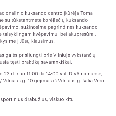
acionalinio kuksando centro įkūrėja Toma
e su tūkstantmete korėjiečių kuksando
vėpavimo, sužinosime pagrindines kuksando
me taisyklingam kvėpavimui bei akupresūrai:
kysime į Jūsų klausimus.
s galės prisijungti prie Vilniuje vykstančių
sia tęsti praktiką savarankiškai.
 23 d. nuo 11:00 iki 14:00 val. DIVA namuose,
Vilniaus g. 10 (įėjimas iš Vilniaus g. šalia Vero
 sportinius drabužius, viskuo kitu