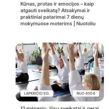
Kūnas, protas ir emocijos – kaip
atgauti sveikatą? Atsakymai ir
praktiniai patarimai 7 dienų
mokymuose moterims | Nuotoliu
LAPKRIČIO 9 D.
NUO 400 €
12 mėnesių Jūsų sveikatai ir gerai