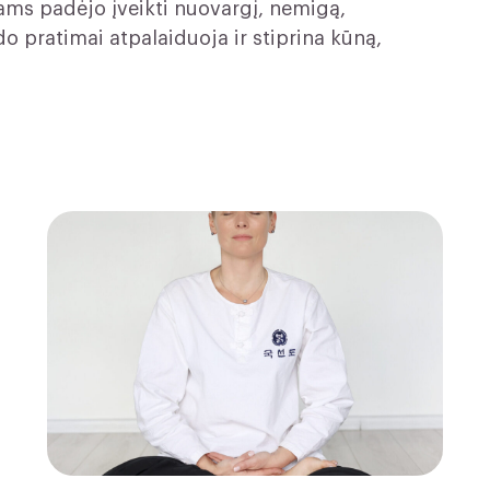
ams padėjo įveikti nuovargį, nemigą,
o pratimai atpalaiduoja ir stiprina kūną,