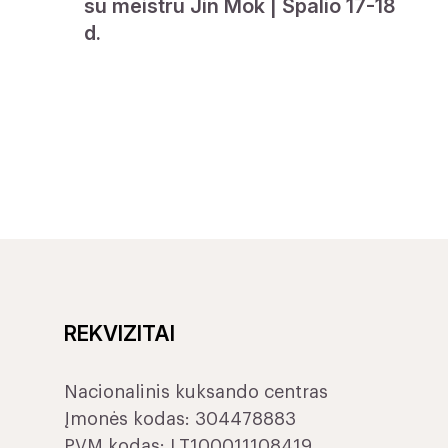
su meistru Jin Mok | Spalio 17-18
d.
REKVIZITAI
Nacionalinis kuksando centras
Įmonės kodas: 304478883
PVM kodas: LT100011108419