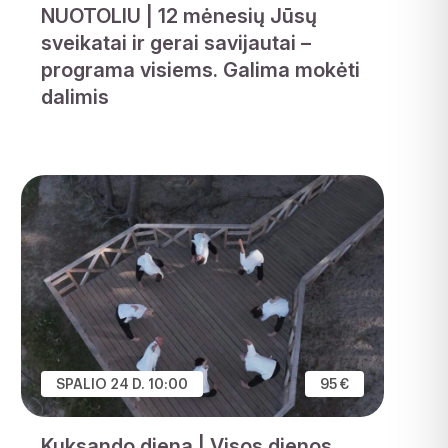
NUOTOLIU | 12 mėnesių Jūsų
sveikatai ir gerai savijautai –
programa visiems. Galima mokėti
dalimis
SPALIO 24 D. 10:00
95 €
Kuksando diena | Visos dienos