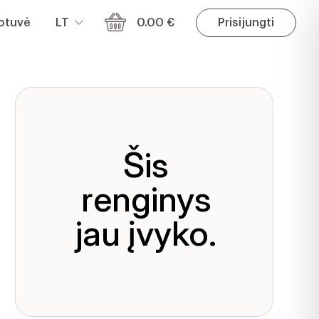
otuvė
LT
0.00 €
Prisijungti
Šis
renginys
jau įvyko.