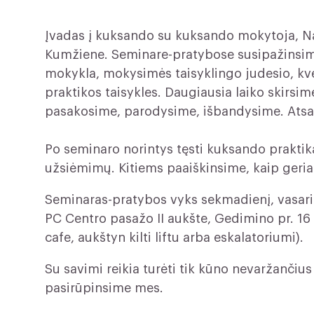
Įvadas į kuksando su kuksando mokytoja, N
Kumžiene. Seminare-pratybose susipažinsim
mokykla, mokysimės taisyklingo judesio, k
praktikos taisykles. Daugiausia laiko skirsi
pasakosime, parodysime, išbandysime. Atsa
Po seminaro norintys tęsti kuksando praktika
užsiėmimų. Kitiems paaiškinsime, kaip geriau
Seminaras-pratybos vyks sekmadienį, vasario
PC Centro pasažo II aukšte, Gedimino pr. 16 / 
cafe, aukštyn kilti liftu arba eskalatoriumi).
Su savimi reikia turėti tik kūno nevaržančius
pasirūpinsime mes.