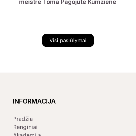
meistre Toma Pagojute Kumžiene
Visi pasiūlymai
INFORMACIJA
Pradžia
Renginiai
Akademija