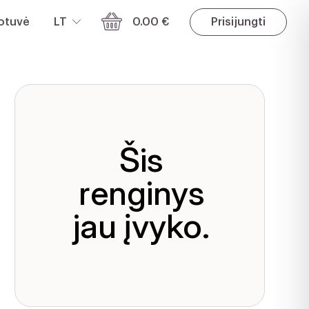
otuvė
LT
0.00 €
Prisijungti
Šis
renginys
jau įvyko.