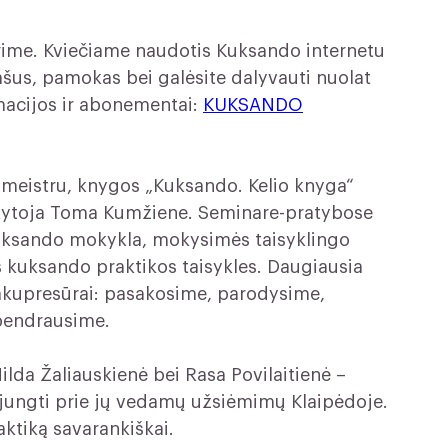
urime. Kviečiame naudotis Kuksando internetu
ašus, pamokas bei galėsite dalyvauti nuolat
macijos ir abonementai:
KUKSANDO
meistru, knygos „Kuksando. Kelio knyga“
ytoja Toma Kumžiene. Seminare-pratybose
kuksando mokykla, mokysimės taisyklingo
 kuksando praktikos taisykles. Daugiausia
 akupresūrai: pasakosime, parodysime,
 bendrausime.
da Žaliauskienė bei Rasa Povilaitienė –
sijungti prie jų vedamų užsiėmimų Klaipėdoje.
aktiką savarankiškai.