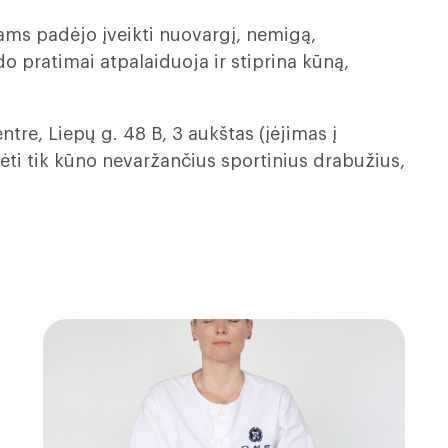
ams padėjo įveikti nuovargį, nemigą,
o pratimai atpalaiduoja ir stiprina kūną,
re, Liepų g. 48 B, 3 aukštas (įėjimas į
rėti tik kūno nevaržančius sportinius drabužius,