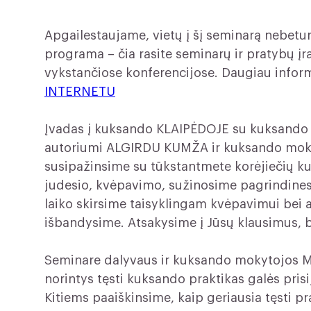
Apgailestaujame, vietų į šį seminarą nebet
programa – čia rasite seminarų ir pratybų įr
vykstančiose konferencijose. Daugiau infor
INTERNETU
Įvadas į kuksando KLAIPĖDOJE su kuksando 
autoriumi ALGIRDU KUMŽA ir kuksando mok
susipažinsime su tūkstantmete korėjiečių 
judesio, kvėpavimo, sužinosime pagrindines
laiko skirsime taisyklingam kvėpavimui bei
išbandysime. Atsakysime į Jūsų klausimus,
Seminare dalyvaus ir kuksando mokytojos Mil
norintys tęsti kuksando praktikas galės pri
Kitiems paaiškinsime, kaip geriausia tęsti pr