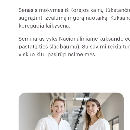
Senasis mokymas iš Korėjos kalnų tūkstanči
sugrąžinti žvalumą ir gerą nuotaiką. Kuksand
koreguoja laikyseną.
Seminaras vyks Nacionaliniame kuksando cent
pastatą ties šlagbaumu). Su savimi reikia tu
viskuo kitu pasirūpinsime mes.