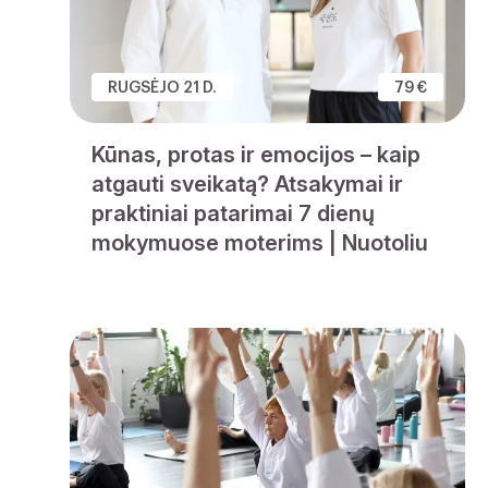
RUGSĖJO 21 D.
79 €
Kūnas, protas ir emocijos – kaip
atgauti sveikatą? Atsakymai ir
praktiniai patarimai 7 dienų
mokymuose moterims | Nuotoliu