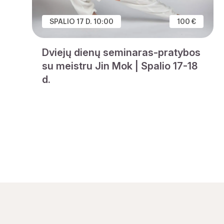
SPALIO 17 D. 10:00
100 €
Dviejų dienų seminaras-pratybos
su meistru Jin Mok | Spalio 17-18
d.