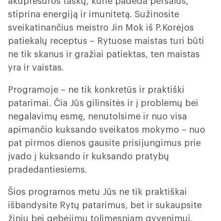
akupresūros taškų, kurie padeda peršalus,
stiprina energiją ir imunitetą. Sužinosite
sveikatinančius meistro Jin Mok iš P.Korėjos
patiekalų receptus – Rytuose maistas turi būti
ne tik skanus ir gražiai patiektas, ten maistas
yra ir vaistas.
Programoje – ne tik konkretūs ir praktiški
patarimai. Čia Jūs gilinsitės ir į problemų bei
negalavimų esmę, nenutolsime ir nuo visa
apimančio kuksando sveikatos mokymo – nuo
pat pirmos dienos gausite prisijungimus prie
įvado į kuksando ir kuksando pratybų
pradedantiesiems.
Šios programos metu Jūs ne tik praktiškai
išbandysite Rytų patarimus, bet ir sukaupsite
žinių bei gebėjimų tolimesniam gyvenimui.