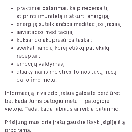
praktiniai patarimai, kaip neperšalti,
stiprinti imunitetą ir atkurti energiją;
energiją sutelkiančios meditacijos įrašas;
savistabos meditacija;
kuksando akupresūros taškai;
sveikatinančių korėjietiškų patiekalų
receptai ;
emocijų valdymas;
atsakymai iš meistrės Tomos Jūsų įrašų
galiojimo metu.
Informaciją ir vaizdo įrašus galėsite peržiūrėti
bet kada Jums patogiu metu ir patogioje
vietoje. Tada, kada labiausiai reikia patarimo!
Prisijungimus prie įrašų gausite išsyk įsigiję šią
programą.