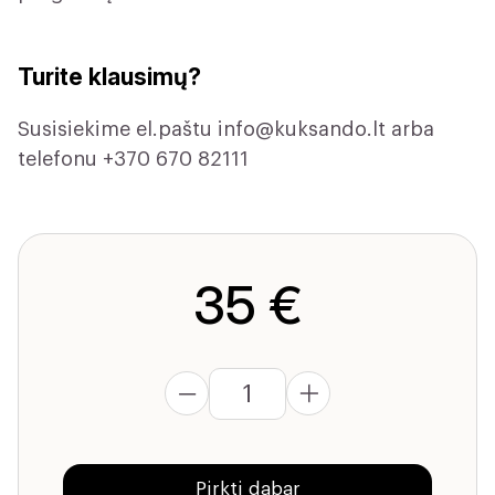
Turite klausimų?
Susisiekime el.paštu
info@kuksando.lt
arba
telefonu +370 670 82111
35 €
produkto
kiekis:
IMUNITETAS:
Pirkti dabar