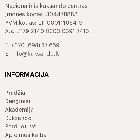
Nacionalinis kuksando centras
Įmonės kodas: 304478883
PVM kodas: LT100011108419
A.s. LT79 2140 0300 0391 7413
T:
+370 (698) 17 669
E:
info@kuksando.lt
INFORMACIJA
Pradžia
Renginiai
Akademija
Kuksando
Parduotuvė
Apie mus kalba