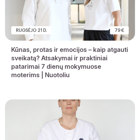
RUGSĖJO 21 D.
79 €
Kūnas, protas ir emocijos – kaip atgauti
sveikatą? Atsakymai ir praktiniai
patarimai 7 dienų mokymuose
moterims | Nuotoliu