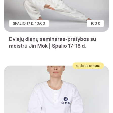
SPALIO 17 D. 10:00
100 €
Dviejų dienų seminaras-pratybos su
meistru Jin Mok | Spalio 17-18 d.
nuolaida nariams