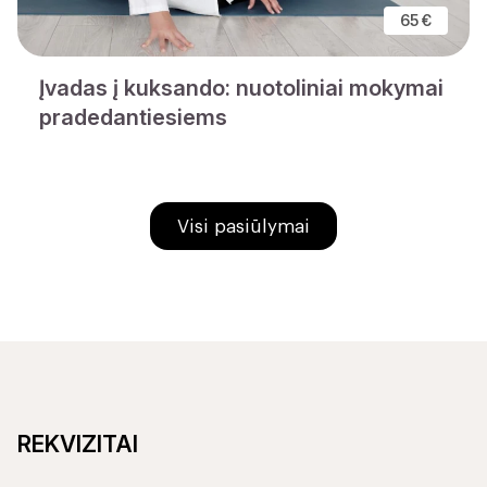
65 €
Įvadas į kuksando: nuotoliniai mokymai
pradedantiesiems
Visi pasiūlymai
REKVIZITAI