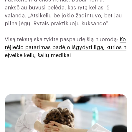
anksčiau buvusi pelėda, kas rytą keliasi 5
valandą. „Atsikeliu be jokio žadintuvo, bet jau
pilna jėgų. Rytais praktikuoju kuksando“.
Visą tekstą skaitykite paspaudę šią nuorodą:
Ko
rėjiečio patarimas padėjo išgydyti ligą, kurios n
eįveikė kelių šalių medikai