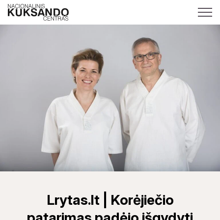
Lrytas.lt | Korėjiečio
patarimas padėjo išgydyti