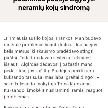
neramių kojų sindromą
„Pirmiausia sušilo kojos ir rankos. Man būdavo
didžiulė problema einant į kalnus, kai paėjus
kelis metrus iki skausmo pradėdavo stingti
pirštai. Tada turėdavau sėstis ant akmens,
išsiauti. Algirdas dėdavosi į pažastis mano
pėdas, kad jos sušiltų. Pradėjus praktikuoti
kuksando tas sušalimas labai greitai dingo“, –
sako kuksando mokytoja
Toma Kumziene
.
Kuksando išmokė ir nusiraminti, ramiai reaguoti
į problemas.
Pasikeitė ir dienos ritmas. Dabar Toma,