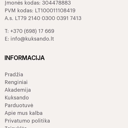
Įmonės kodas: 304478883
PVM kodas: LT100011108419
A.s. LT79 2140 0300 0391 7413
T:
+370 (698) 17 669
E:
info@kuksando.lt
INFORMACIJA
Pradžia
Renginiai
Akademija
Kuksando
Parduotuvė
Apie mus kalba
Privatumo politika